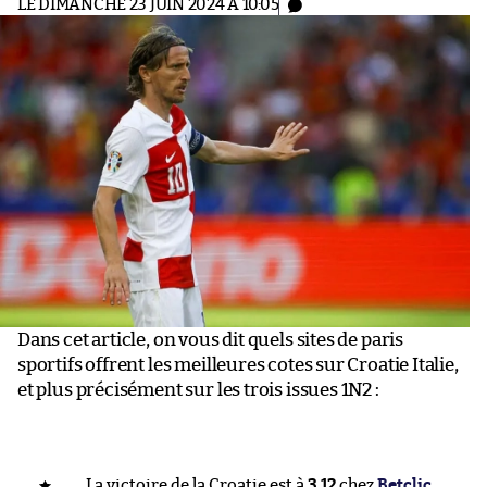
LE DIMANCHE 23 JUIN 2024 À 10:05
Dans cet article, on vous dit quels sites de paris
sportifs offrent les meilleures cotes sur Croatie Italie,
et plus précisément sur les trois issues 1N2 :
La victoire de la Croatie est à
3,12
chez
Betclic