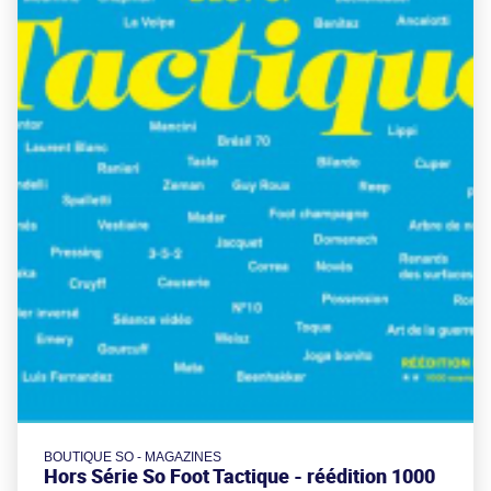
BOUTIQUE SO - MAGAZINES
Hors Série So Foot Tactique - réédition 1000