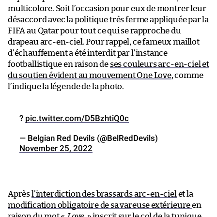
multicolore. Soit l’occasion pour eux de montrer leur
désaccord avec la politique très ferme appliquée par la
FIFA au Qatar pour tout ce qui se rapproche du
drapeau arc-en-ciel. Pour rappel, ce fameux maillot
d’échauffement a été interdit par l’instance
footballistique en raison de
ses couleurs arc-en-ciel et
du soutien évident au mouvement One Love
, comme
l’indique la légende de la photo.
?
pic.twitter.com/D5BzhtiQ0c
— Belgian Red Devils (@BelRedDevils)
November 25, 2022
Après
l’interdiction des brassards arc-en-ciel
et la
modification obligatoire de sa vareuse extérieure
en
raison du mot
« Love »
inscrit sur le col de la tunique,