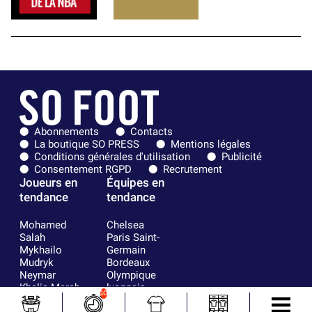
Abonnements
Contacts
La boutique SO PRESS
Mentions légales
Conditions générales d'utilisation
Publicité
Consentement RGPD
Recrutement
Joueurs en
Équipes en
tendance
tendance
Mohamed
Chelsea
Salah
Paris Saint-
Mykhailo
Germain
Mudryk
Bordeaux
Neymar
Olympique
Khalis Merah
lyonnais
10
Loïs Openda
FIFA