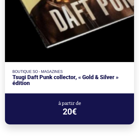
BOUTIQUE SO - MAGAZINES
Tsugi Daft Punk collector, « Gold & Silver »
édition
à partir de
20€