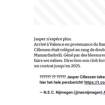
Jasper n’espère plus.
Arrivé à Valence en provenance du Barç
Cillessen était relégué au rang de do
Mamardashvili. Gêné par des blessures 
faire ses valises. Direction son club fo
un contrat jusqu’en 2025.
?????? ?? ????? Jasper Cillessen teke
hier het hele persbericht!
https://t.
— N.E.C. Nijmegen (@necnijmegen)