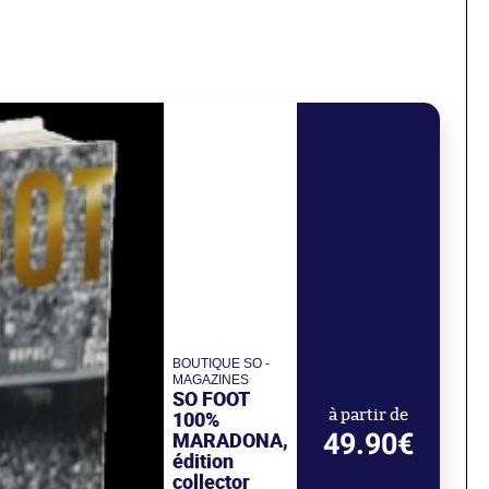
BOUTIQUE SO -
MAGAZINES
SO FOOT
100%
à partir de
49.90€
MARADONA,
édition
collector