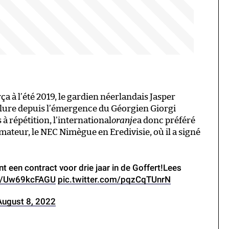
a à l’été 2019, le gardien néerlandais Jasper
ublure depuis l’émergence du Géorgien Giorgi
à répétition, l’international
oranje
a donc préféré
rmateur, le NEC Nimègue en Eredivisie, où il a signé
nt een contract voor drie jaar in de Goffert!Lees
co/Uw69kcFAGU
pic.twitter.com/pqzCqTUnrN
August 8, 2022