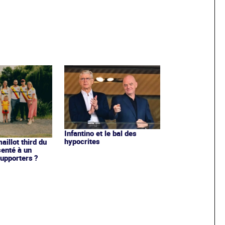
Infantino et le bal des
hypocrites
illot third du
enté à un
upporters ?