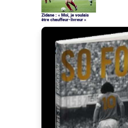
Zidane : « Moi, je voulais
être chauffeur-livreur »