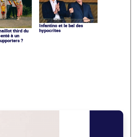
Infantino et le bal des
hypocrites
illot third du
enté à un
upporters ?