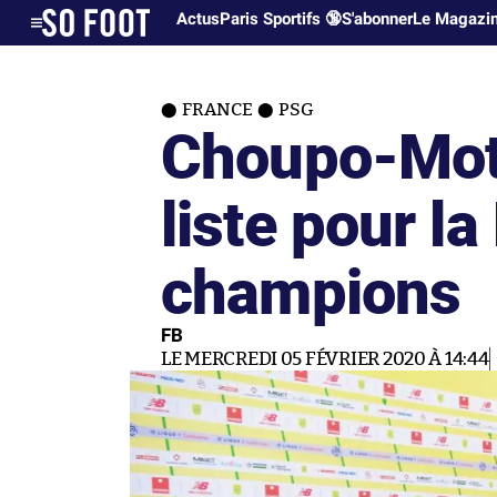
Actus
Paris Sportifs 🔞
S'abonner
Le Magazi
FRANCE
PSG
Choupo-Moti
liste pour la
champions
FB
LE MERCREDI 05 FÉVRIER 2020 À 14:44