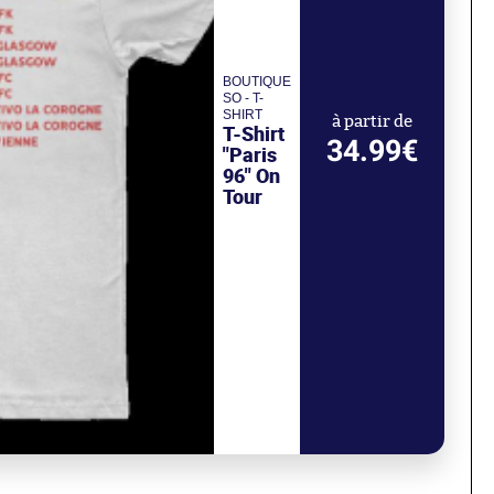
BOUTIQUE
SO - T-
SHIRT
à partir de
T-Shirt
34.99€
"Paris
96" On
Tour