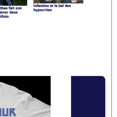
Infantino et le bal des
ithea fait son
hypocrites
 avec deux
llots