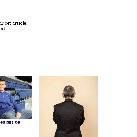
 cet article.
ant
.
les pas de