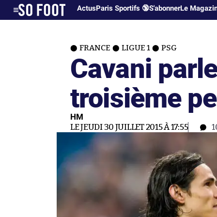
Actus
Paris Sportifs 🔞
S'abonner
Le Magazi
FRANCE
LIGUE 1
PSG
Cavani parle 
troisième p
HM
LE JEUDI 30 JUILLET 2015 À 17:55
1