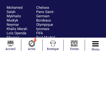
Mohamed
Chelsea
Salah
Paris Saint-
Mykhailo
Germain
Mudryk
Bordeaux
Neymar
Olympique
Khalis Merah
lyonnais
Loïs Openda
FIFA
Moussa
Real Madrid
10
Niakhaté
RC Strasbourg
Nicolás
AC Milan
Accueil
Actus
Boutique
Forum
Tagliafico
France
Menu
Pavel Šulc
RC Lens
Josh Maja
Gauthier Hein