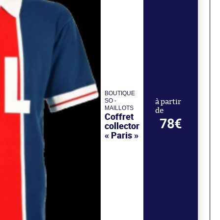
BOUTIQUE
SO -
à partir
MAILLOTS
de
Coffret
78€
collector
« Paris »