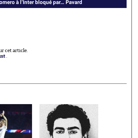
Romero à l’Inter bloqué par… Pavard
 cet article.
ant
.