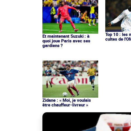
Top 10 : les 
Et maintenant Suzuki : à
cultes de l'
quoi joue Paris avec ses
gardiens ?
Zidane : « Moi, je voulais
être chauffeur-livreur »