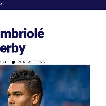
ne
mbriolé
derby
:30
26
RÉACTIONS