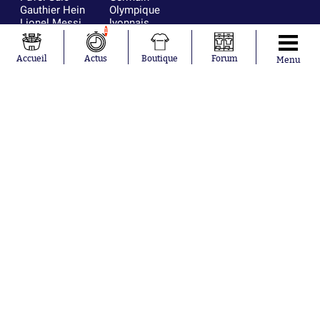
Gauthier Hein
Olympique
Lionel Messi
lyonnais
1
Gonzalo
AC Milan
García Torres
RC Strasbourg
Accueil
Actus
Boutique
Forum
Gio Reyna
RC Lens
Menu
Leandro
Paredes