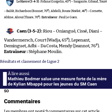
e
Le Havre (3-4-3) :
Fofana (Gorgelin, 40
) – Sangante, Gibaud, Touré
e
e
– Baldé, Richardson (Bonnet, 70
), Abdelli, Boura (Nséké, 46
) – Cornette,
e
Abline, Alioui (Thiare, 70
).
Entraîneur :
Paul Le Guen.
Caen (3-5-2) :
Riou – Oniangué, Cissé, Diani –
e
Vandermersch, Court (Wadja, 65
), Lepenant,
e
Deminguet, Adbi – Da Costa, Mendy (Jeannot, 76
).
Entraîneur :
Stéphane Moulin.
Résultats et classement de Ligue 2
Mathieu Bodmer salue une mesure forte de la mère
de Kylian Mbappé pour les jeunes du SM Caen
SO
Commentaires
Les membres ont posté 9 commentaires sur cet article.