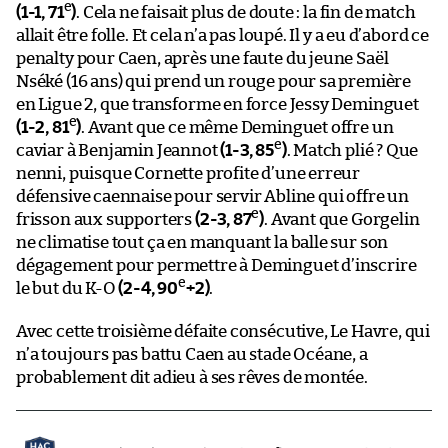
e
(1-1, 71
)
. Cela ne faisait plus de doute : la fin de match
allait être folle. Et cela n’a pas loupé. Il y a eu d’abord ce
penalty pour Caen, après une faute du jeune Saël
Nséké (16 ans) qui prend un rouge pour sa première
en Ligue 2, que transforme en force Jessy Deminguet
e
(1-2, 81
)
. Avant que ce même Deminguet offre un
e
caviar à Benjamin Jeannot
(1-3, 85
)
. Match plié ? Que
nenni, puisque Cornette profite d’une erreur
défensive caennaise pour servir Abline qui offre un
e
frisson aux supporters
(2-3, 87
)
. Avant que Gorgelin
ne climatise tout ça en manquant la balle sur son
dégagement pour permettre à Deminguet d’inscrire
e
le but du K-O
(2-4, 90
+2)
.
Avec cette troisième défaite consécutive, Le Havre, qui
n’a toujours pas battu Caen au stade Océane, a
probablement dit adieu à ses rêves de montée.