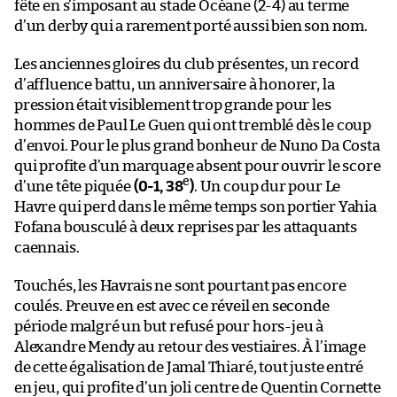
fête en s’imposant au stade Océane (2-4) au terme
d’un derby qui a rarement porté aussi bien son nom.
Les anciennes gloires du club présentes, un record
d’affluence battu, un anniversaire à honorer, la
pression était visiblement trop grande pour les
hommes de Paul Le Guen qui ont tremblé dès le coup
d’envoi. Pour le plus grand bonheur de Nuno Da Costa
qui profite d’un marquage absent pour ouvrir le score
e
d’une tête piquée
(0-1, 38
)
. Un coup dur pour Le
Havre qui perd dans le même temps son portier Yahia
Fofana bousculé à deux reprises par les attaquants
caennais.
Touchés, les Havrais ne sont pourtant pas encore
coulés. Preuve en est avec ce réveil en seconde
période malgré un but refusé pour hors-jeu à
Alexandre Mendy au retour des vestiaires. À l’image
de cette égalisation de Jamal Thiaré, tout juste entré
en jeu, qui profite d’un joli centre de Quentin Cornette