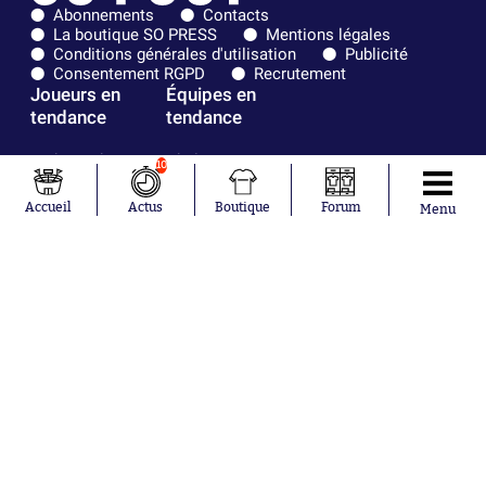
Abonnements
Contacts
La boutique SO PRESS
Mentions légales
Conditions générales d'utilisation
Publicité
Consentement RGPD
Recrutement
Joueurs en
Équipes en
tendance
tendance
Mohamed
Chelsea
10
Salah
Paris Saint-
Mykhailo
Germain
Accueil
Actus
Boutique
Forum
Menu
Mudryk
Bordeaux
Neymar
Olympique
Khalis Merah
lyonnais
Loïs Openda
FIFA
Moussa
Real Madrid
Niakhaté
RC Strasbourg
Nicolás
AC Milan
Tagliafico
France
Pavel Šulc
RC Lens
Josh Maja
Gauthier Hein