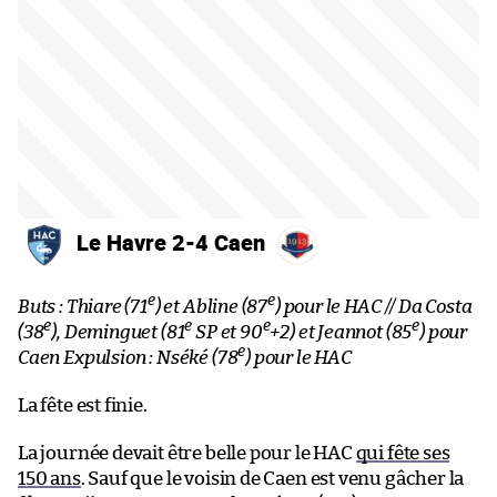
Le Havre 2-4 Caen
e
e
Buts : Thiare (71
) et Abline (87
) pour le HAC // Da Costa
e
e
e
e
(38
), Deminguet (81
SP et 90
+2) et Jeannot (85
) pour
e
Caen Expulsion : Nséké (78
) pour le HAC
La fête est finie.
La journée devait être belle pour le HAC
qui fête ses
150 ans
. Sauf que le voisin de Caen est venu gâcher la