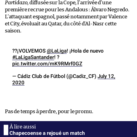
Partidazo
, diffusée sur la Cope, l’arrivée d’une
première recrue pour les Andalous : Álvaro Negredo.
L’attaquant espagnol, passé notamment par Valence
et City, évoluait au Qatar, du côté d’Al-Nasr cette
saison.
??¡VOLVEMOS
@LaLiga
! ¡Hola de nuevo
#LaLigaSantander
! ?
pic.twitter.com/mK9RMrf0GZ
— Cádiz Club de Fútbol (@Cadiz_CF)
July 12,
2020
Pas de temps à perdre, pour le promu.
Chapecoense a rejoué un match