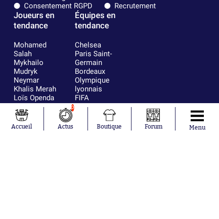
Consentement RGPD
Recrutement
Joueurs en
Équipes en
tendance
tendance
Mohamed
Chelsea
Salah
Paris Saint-
Mykhailo
Germain
Mudryk
Bordeaux
Neymar
Olympique
Khalis Merah
lyonnais
Loïs Openda
FIFA
Moussa
Real Madrid
0
Niakhaté
RC Strasbourg
Nicolás
AC Milan
Accueil
Actus
Boutique
Forum
Menu
Tagliafico
France
Pavel Šulc
RC Lens
Josh Maja
Gauthier Hein