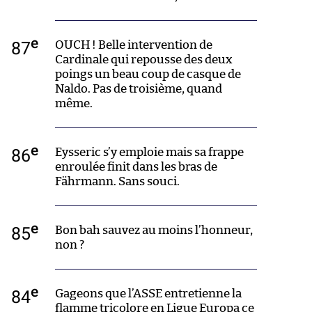
e
87
OUCH ! Belle intervention de
Cardinale qui repousse des deux
poings un beau coup de casque de
Naldo. Pas de troisième, quand
même.
e
86
Eysseric s’y emploie mais sa frappe
enroulée finit dans les bras de
Fährmann. Sans souci.
e
85
Bon bah sauvez au moins l’honneur,
non ?
e
84
Gageons que l’ASSE entretienne la
flamme tricolore en Ligue Europa ce