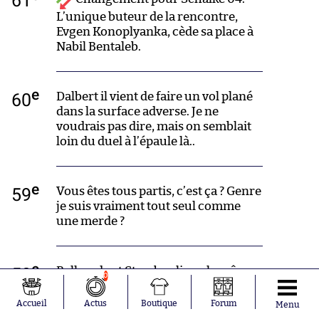
L’unique buteur de la rencontre,
Evgen Konoplyanka, cède sa place à
Nabil Bentaleb.
e
60
Dalbert il vient de faire un vol plané
dans la surface adverse. Je ne
voudrais pas dire, mais on semblait
loin du duel à l’épaule là..
e
59
Vous êtes tous partis, c’est ça ? Genre
je suis vraiment tout seul comme
une merde ?
e
58
Belhanda et Stambouli sur la même
0
pelouse, les supporters de
Montpellier doivent tout de même
Accueil
Actus
Boutique
Forum
Menu
avoir la larme à l’oeil.