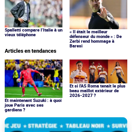
Spalletti compare l’Italie à un
« Il était le meilleur
vieux téléphone
défenseur du monde » : De
Zerbi rend hommage à
Baresi
Articles en tendances
Et si l'AS Roma tenait le plus
beau maillot extérieur de
2026-2027 ?
Et maintenant Suzuki : à quoi
joue Paris avec ses
gardiens ?