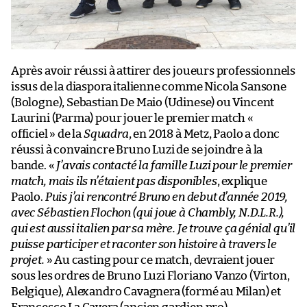
Après avoir réussi à attirer des joueurs professionnels
issus de la diaspora italienne comme Nicola Sansone
(Bologne), Sebastian De Maio (Udinese) ou Vincent
Laurini (Parma) pour jouer le premier match «
officiel » de la
Squadra
, en 2018 à Metz, Paolo a donc
réussi à convaincre Bruno Luzi de se joindre à la
bande. «
J’avais contacté la famille Luzi pour le premier
match, mais ils n’étaient pas disponibles
, explique
Paolo.
Puis j’ai rencontré Bruno en debut d’année 2019,
avec Sébastien Flochon (qui joue à Chambly, N.D.L.R.),
qui est aussi italien par sa mère. Je trouve ça génial qu’il
puisse participer et raconter son histoire à travers le
projet.
» Au casting pour ce match, devraient jouer
sous les ordres de Bruno Luzi Floriano Vanzo (Virton,
Belgique), Alexandro Cavagnera (formé au Milan) et