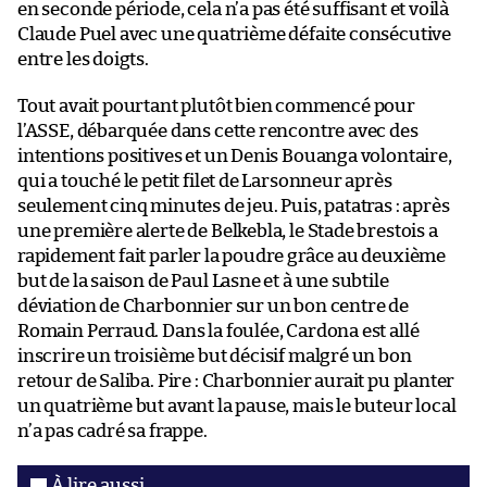
en seconde période, cela n’a pas été suffisant et voilà
Claude Puel avec une quatrième défaite consécutive
entre les doigts.
Tout avait pourtant plutôt bien commencé pour
l’ASSE, débarquée dans cette rencontre avec des
intentions positives et un Denis Bouanga volontaire,
qui a touché le petit filet de Larsonneur après
seulement cinq minutes de jeu. Puis, patatras : après
une première alerte de Belkebla, le Stade brestois a
rapidement fait parler la poudre grâce au deuxième
but de la saison de Paul Lasne et à une subtile
déviation de Charbonnier sur un bon centre de
Romain Perraud. Dans la foulée, Cardona est allé
inscrire un troisième but décisif malgré un bon
retour de Saliba. Pire : Charbonnier aurait pu planter
un quatrième but avant la pause, mais le buteur local
n’a pas cadré sa frappe.