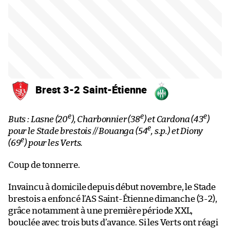
Brest 3-2 Saint-Étienne
e
e
e
Buts : Lasne (20
), Charbonnier (38
) et Cardona (43
)
e
pour le Stade brestois // Bouanga (54
, s.p.) et Diony
e
(69
) pour les Verts.
Coup de tonnerre.
Invaincu à domicile depuis début novembre, le Stade
brestois a enfoncé l’AS Saint-Étienne dimanche (3-2),
grâce notamment à une première période XXL,
bouclée avec trois buts d’avance. Si les Verts ont réagi