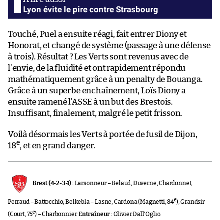
Lyon évite le pire contre Strasbourg
Touché, Puel a ensuite réagi, fait entrer Diony et
Honorat, et changé de système (passage à une défense
à trois). Résultat ? Les Verts sont revenus avec de
l’envie, de la fluidité et ont rapidement répondu
mathématiquement grâce à un penalty de Bouanga.
Grâce à un superbe enchaînement, Loïs Diony a
ensuite ramené l’ASSE à un but des Brestois.
Insuffisant, finalement, malgré le petit frisson.
Voilà désormais les Verts à portée de fusil de Dijon,
e
18
, et en grand danger.
Brest (4-2-3-1) :
Larsonneur – Belaud, Duverne, Chardonnet,
e
Perraud – Battocchio, Belkebla – Lasne, Cardona (Magnetti, 84
), Grandsir
e
(Court, 75
) – Charbonnier.
Entraîneur :
Olivier Dall’Oglio.