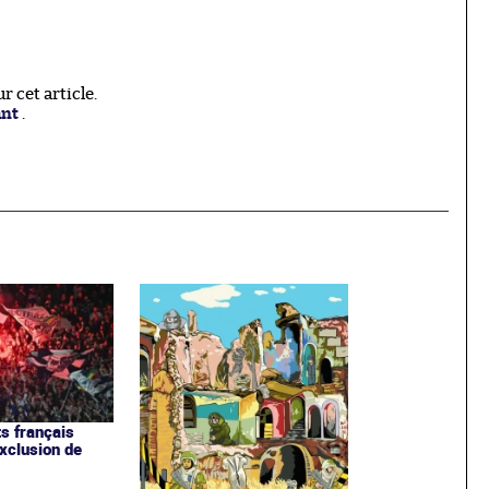
 cet article.
ant
.
ts français
exclusion de