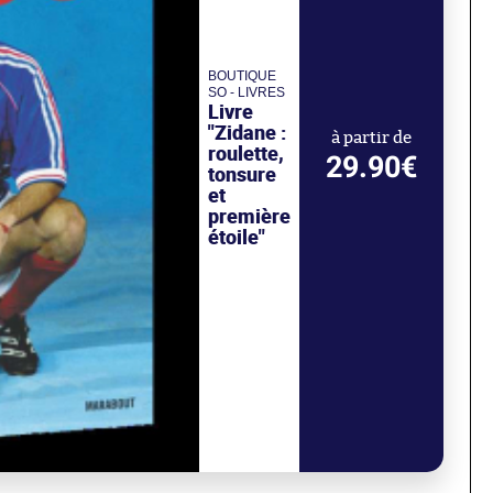
BOUTIQUE
SO - LIVRES
Livre
"Zidane :
à partir de
roulette,
29.90€
tonsure
et
première
étoile"