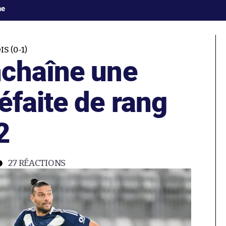
ne
S (0-1)
chaîne une
éfaite de rang
2
27
RÉACTIONS