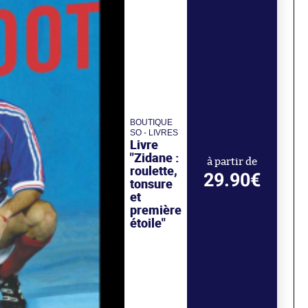
BOUTIQUE
SO - LIVRES
Livre
"Zidane :
à partir de
roulette,
29.90€
tonsure
et
première
étoile"