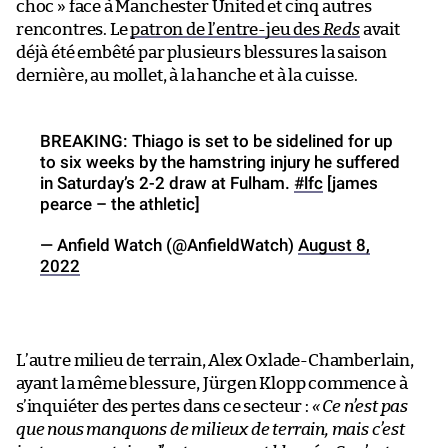
choc » face à Manchester United et cinq autres
rencontres. Le
patron de l’entre-jeu des
Reds
avait
déjà été embêté par plusieurs blessures la saison
dernière, au mollet, à la hanche et à la cuisse.
BREAKING: Thiago is set to be sidelined for up
to six weeks by the hamstring injury he suffered
in Saturday’s 2-2 draw at Fulham.
#lfc
[james
pearce – the athletic]
— Anfield Watch (@AnfieldWatch)
August 8,
2022
L’autre milieu de terrain, Alex Oxlade-Chamberlain,
ayant la même blessure, Jürgen Klopp commence à
s’inquiéter des pertes dans ce secteur :
« Ce n’est pas
que nous manquons de milieux de terrain, mais c’est