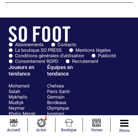
Abonnements
Contacts
La boutique SO PRESS
Mentions légales
Conditions générales d'utilisation
Publicité
Consentement RGPD
Recrutement
Joueurs en
Équipes en
tendance
tendance
Mohamed
Chelsea
Salah
Paris Saint-
Mykhailo
Germain
Mudryk
Bordeaux
Neymar
Olympique
Khalis Merah
lyonnais
Loïs Openda
FIFA
6
Moussa
Real Madrid
Niakhaté
RC Strasbourg
Accueil
Actus
Boutique
Forum
Menu
Nicolás
AC Milan