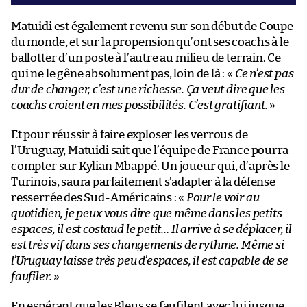
Matuidi est également revenu sur son début de Coupe
du monde, et sur la propension qu’ont ses coachs à le
ballotter d’un poste à l’autre au milieu de terrain. Ce
qui ne le gêne absolument pas, loin de là : «
Ce n’est pas
dur de changer, c’est une richesse. Ça veut dire que les
coachs croient en mes possibilités. C’est gratifiant.
»
Et pour réussir à faire exploser les verrous de
l’Uruguay, Matuidi sait que l’équipe de France pourra
compter sur Kylian Mbappé. Un joueur qui, d’après le
Turinois, saura parfaitement s’adapter à la défense
resserrée des Sud-Américains : «
Pour le voir au
quotidien, je peux vous dire que même dans les petits
espaces, il est costaud le petit… Il arrive à se déplacer, il
est très vif dans ses changements de rythme. Même si
l’Uruguay laisse très peu d’espaces, il est capable de se
faufiler.
»
En espérant que les Bleus se faufilent avec lui jusque