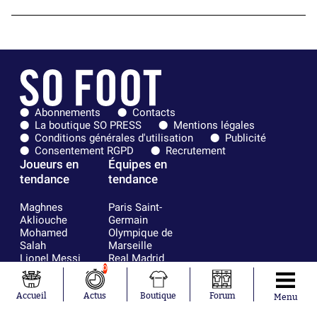
Abonnements
Contacts
La boutique SO PRESS
Mentions légales
Conditions générales d'utilisation
Publicité
Consentement RGPD
Recrutement
Joueurs en
Équipes en
tendance
tendance
Maghnes
Paris Saint-
Akliouche
Germain
Mohamed
Olympique de
Salah
Marseille
Lionel Messi
Real Madrid
Ferrán Torres
FIFA
0
Kilian Corredor
Olympique
Franco
lyonnais
Accueil
Actus
Boutique
Forum
Menu
Mastantuono
AS Monaco