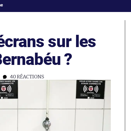
ne
écrans sur les
Bernabéu ?
40
RÉACTIONS