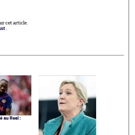
 cet article.
ant
.
 au Real :