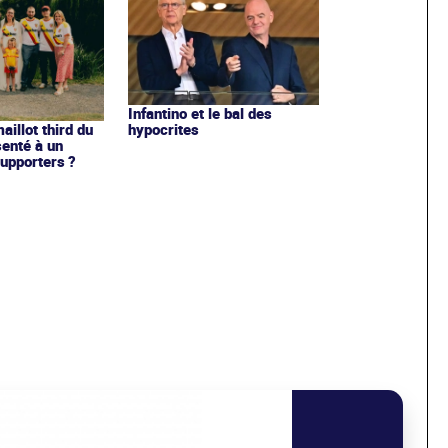
Infantino et le bal des
hypocrites
illot third du
enté à un
upporters ?