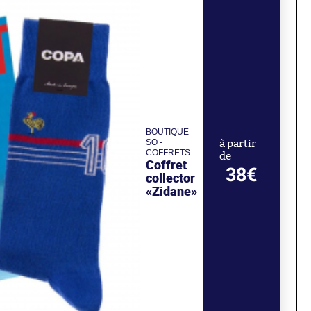
BOUTIQUE
SO -
à partir
COFFRETS
de
Coffret
38€
collector
«Zidane»