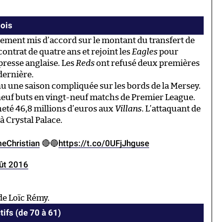
ois
alement mis d’accord sur le montant du transfert de
contrat de quatre ans et rejoint les
Eagles
pour
 presse anglaise. Les
Reds
ont refusé deux premières
dernière.
u une saison compliquée sur les bords de la Mersey.
t neuf buts en vingt-neuf matchs de Premier League.
heté 46,8 millions d’euros aux
Villans
. L’attaquant de
à Crystal Palace.
eChristian
🔴🔵
https://t.co/0UFjJhguse
ût 2016
 de Loïc Rémy.
tifs (de 70 à 61)