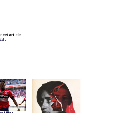
cet article.
ant
.
e Lille :