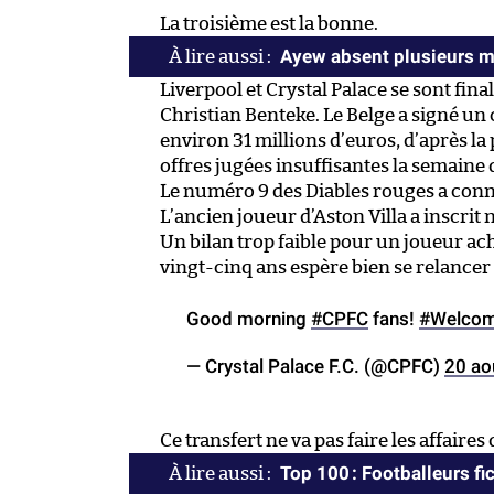
La troisième est la bonne.
Ayew absent plusieurs m
Liverpool et Crystal Palace se sont fin
Christian Benteke. Le Belge a signé un 
environ 31 millions d’euros, d’après la
offres jugées insuffisantes la semaine 
Le numéro 9 des Diables rouges a conn
L’ancien joueur d’Aston Villa a inscri
Un bilan trop faible pour un joueur ac
vingt-cinq ans espère bien se relancer 
Good morning
#CPFC
fans!
#Welcom
— Crystal Palace F.C. (@CPFC)
20 ao
Ce transfert ne va pas faire les affaires
Top 100 : Footballeurs fic