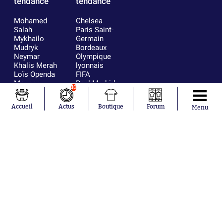
tendance
tendance
Mohamed
Chelsea
Salah
Paris Saint-
Mykhailo
Germain
Mudryk
Bordeaux
Neymar
Olympique
Khalis Merah
lyonnais
Loïs Openda
FIFA
Moussa
Real Madrid
10
Niakhaté
RC Strasbourg
Nicolás
AC Milan
Accueil
Actus
Boutique
Forum
Menu
Tagliafico
France
Pavel Šulc
RC Lens
Josh Maja
Gauthier Hein