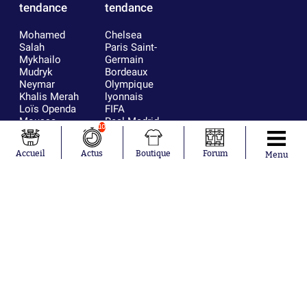
tendance
tendance
Mohamed
Chelsea
Salah
Paris Saint-
Mykhailo
Germain
Mudryk
Bordeaux
Neymar
Olympique
Khalis Merah
lyonnais
Loïs Openda
FIFA
Moussa
Real Madrid
10
Niakhaté
RC Strasbourg
Nicolás
AC Milan
Accueil
Actus
Boutique
Forum
Menu
Tagliafico
France
Pavel Šulc
RC Lens
Josh Maja
Gauthier Hein