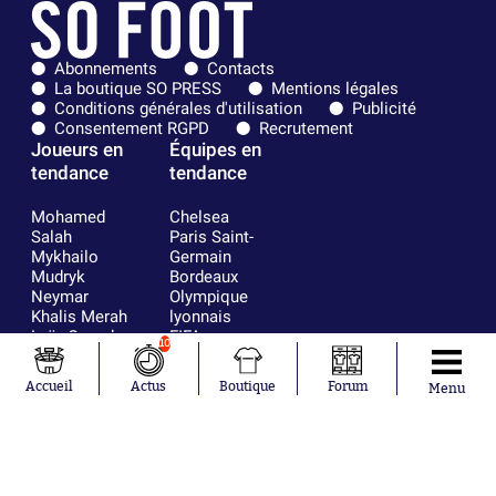
Abonnements
Contacts
La boutique SO PRESS
Mentions légales
Conditions générales d'utilisation
Publicité
Consentement RGPD
Recrutement
Joueurs en
Équipes en
tendance
tendance
Mohamed
Chelsea
Salah
Paris Saint-
Mykhailo
Germain
Mudryk
Bordeaux
Neymar
Olympique
Khalis Merah
lyonnais
Loïs Openda
FIFA
10
Moussa
Real Madrid
Niakhaté
RC Strasbourg
Accueil
Actus
Boutique
Forum
Menu
Nicolás
AC Milan
Tagliafico
France
Pavel Šulc
RC Lens
Josh Maja
Gauthier Hein