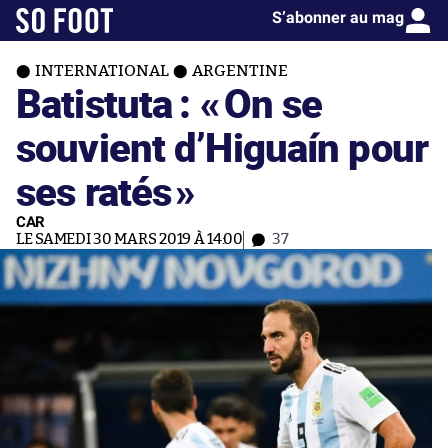
S’abonner au mag
INTERNATIONAL
ARGENTINE
Batistuta : «
On se
souvient d’Higuaín pour
ses ratés
»
CAR
LE SAMEDI 30 MARS 2019 À 14:00
37