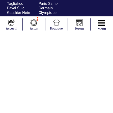
Tagliafico
Paris Saint-
Pavel Šulc
Germain
Gauthier Hein
Olympique
Lionel Messi
lyonnais
1
Gonzalo
AC Milan
García Torres
RC Strasbourg
Accueil
Actus
Boutique
Forum
Menu
Gio Reyna
RC Lens
Leandro
Paredes