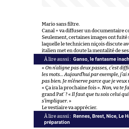
Mario sans filtre.
Canal + va diffuser un documentaire c
Seulement, certaines images ont fuité
laquelle le technicien niçois discute av
italien met en doute la mentalité de se
Ganso, le fantasme inac
«
On n’aligne pas deux passes, c’est diffi
les mots… Aujourd’hui par exemple, j’ai ra
pas bien. Je m’énerve parce que je veu
« Ça ira la prochaine fois ».
Non, va te fa
grand Pat’ ? «
Il faut que tu sois celui qu
s’impliquer
. »
Le vestiaire va apprécier.
Rennes, Brest, Nice, Le H
préparation