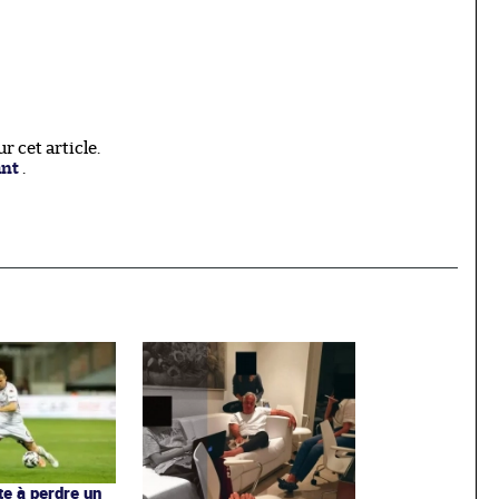
 cet article.
ant
.
te à perdre un