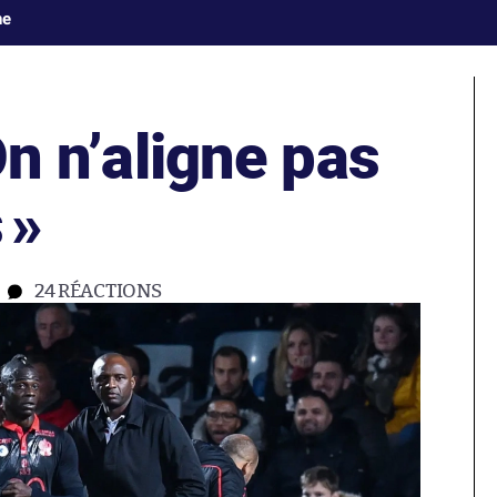
ne
n n’aligne pas
s
»
24
RÉACTIONS