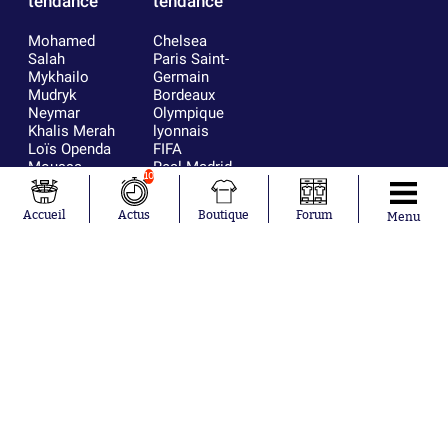
tendance
tendance
Mohamed
Chelsea
Salah
Paris Saint-
Mykhailo
Germain
Mudryk
Bordeaux
Neymar
Olympique
Khalis Merah
lyonnais
Loïs Openda
FIFA
Moussa
Real Madrid
10
Niakhaté
RC Strasbourg
Nicolás
AC Milan
Accueil
Actus
Boutique
Forum
Menu
Tagliafico
France
Pavel Šulc
RC Lens
Josh Maja
Gauthier Hein