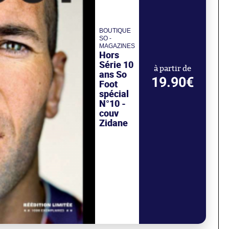
BOUTIQUE
SO -
MAGAZINES
Hors
Série 10
à partir de
ans So
19.90€
Foot
spécial
N°10 -
couv
Zidane