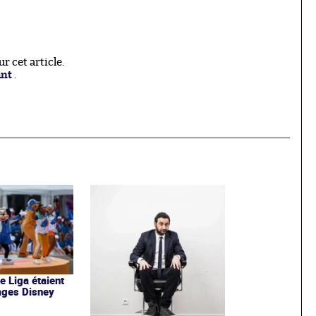
 cet article.
ant
.
de Liga étaient
ages Disney