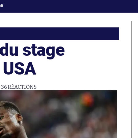
ne
 du stage
x USA
36
RÉACTIONS