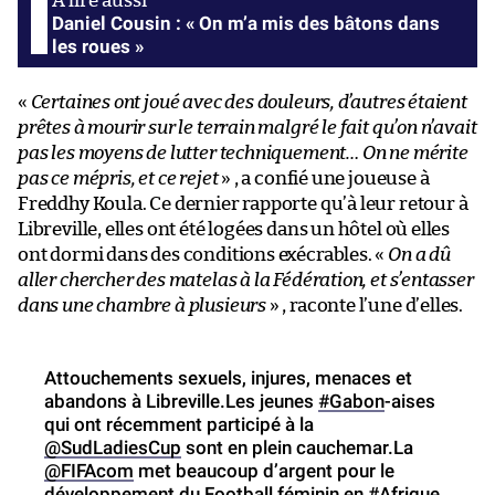
Daniel Cousin : « On m’a mis des bâtons dans
les roues »
«
Certaines ont joué avec des douleurs, d’autres étaient
prêtes à mourir sur le terrain malgré le fait qu’on n’avait
pas les moyens de lutter techniquement… On ne mérite
pas ce mépris, et ce rejet
» , a confié une joueuse à
Freddhy Koula. Ce dernier rapporte qu’à leur retour à
Libreville, elles ont été logées dans un hôtel où elles
ont dormi dans des conditions exécrables. «
On a dû
aller chercher des matelas à la Fédération, et s’entasser
dans une chambre à plusieurs
» , raconte l’une d’elles.
Attouchements sexuels, injures, menaces et
abandons à Libreville.Les jeunes
#Gabon
-aises
qui ont récemment participé à la
@SudLadiesCup
sont en plein cauchemar.La
@FIFAcom
met beaucoup d’argent pour le
développement du Football féminin en
#Afrique