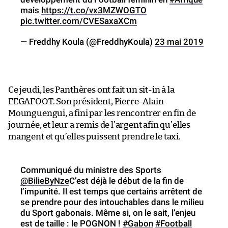
mais
https://t.co/vx3MZWOGTO
pic.twitter.com/CVESaxaXCm
— Freddhy Koula (@FreddhyKoula)
23 mai 2019
Ce jeudi, les Panthères ont fait un sit-in à la
FEGAFOOT. Son président, Pierre-Alain
Mounguengui, a fini par les rencontrer en fin de
journée, et leur a remis de l’argent afin qu’elles
mangent et qu’elles puissent prendre le taxi.
Communiqué du ministre des Sports
@BilieByNze
C’est déjà le début de la fin de
l’impunité. Il est temps que certains arrêtent de
se prendre pour des intouchables dans le milieu
du Sport gabonais. Même si, on le sait, l’enjeu
est de taille : le POGNON !
#Gabon
#Football