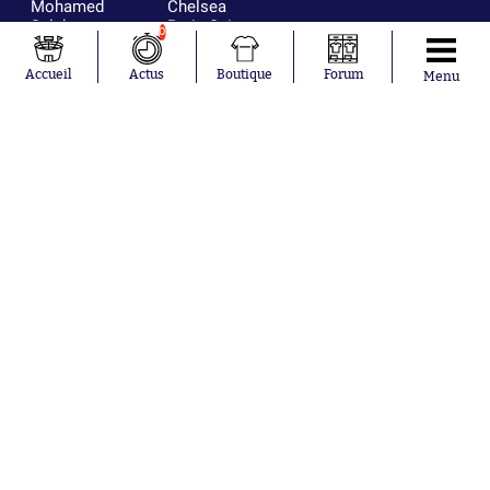
Mohamed
Chelsea
Salah
Paris Saint-
0
Mykhailo
Germain
Mudryk
Bordeaux
Accueil
Actus
Boutique
Forum
Menu
Neymar
Olympique
Khalis Merah
lyonnais
Loïs Openda
FIFA
Moussa
Real Madrid
Niakhaté
RC Strasbourg
Nicolás
AC Milan
Tagliafico
France
Pavel Šulc
RC Lens
Josh Maja
Gauthier Hein