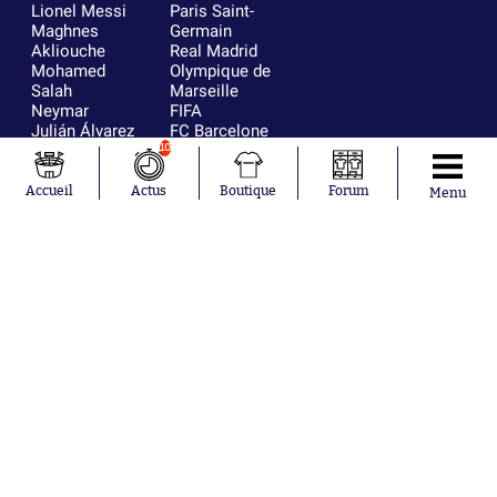
Lionel Messi
Paris Saint-
Maghnes
Germain
Akliouche
Real Madrid
Mohamed
Olympique de
Salah
Marseille
Neymar
FIFA
Julián Álvarez
FC Barcelone
Ferrán Torres
Argentine
10
Kilian Corredor
Olympique
Franco
lyonnais
Accueil
Actus
Boutique
Forum
Menu
Mastantuono
AS Monaco
Orel Mangala
RC Strasbourg
Rio Mavuba
Trabzonspor