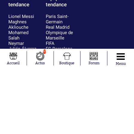
tendance
tendance
Lionel Messi
Paris Saint-
Maghnes
Germain
Akliouche
Real Madrid
Mohamed
Olympique de
Salah
Marseille
Neymar
FIFA
Julián Álvarez
FC Barcelone
10
Ferrán Torres
Argentine
Kilian Corredor
Olympique
Accueil
Actus
Boutique
Forum
Menu
Franco
lyonnais
Mastantuono
AS Monaco
Orel Mangala
RC Strasbourg
Rio Mavuba
Trabzonspor