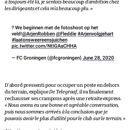
a toujours été là, je sentais beaucoup d’ambition chez
les dirigeants et cela m’a beaucoup plu. »
? We beginnen met de fotoshoot op het
veld!
@ArjenRobben
@Fleddie
#Arjenvolgjehart
#laatonsweereensjuichen
pic.twitter.com/NtIGAaCHHA
— FC Groningen (@fcgroningen)
June 28, 2020
D’abord pressenti pour occuper un poste en dehors
du terrain, explique
De Telegraaf
, il va finalement
rechausser ses crampons après une retraite express.
« Nous avons eu une bonne et agréable conversation,
puis nous sommes arrivés à la conclusion que je
pouvais avoir le plus d’utilité pour le club sur le terrain. »