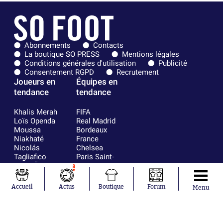
Abonnements
Contacts
La boutique SO PRESS
Mentions légales
Conditions générales d'utilisation
Publicité
Consentement RGPD
Recrutement
Joueurs en
Équipes en
tendance
tendance
Khalis Merah
FIFA
Loïs Openda
Real Madrid
Moussa
Bordeaux
Niakhaté
France
Nicolás
Chelsea
Tagliafico
Paris Saint-
Pavel Šulc
Germain
1
Gauthier Hein
Olympique
Lionel Messi
lyonnais
Accueil
Actus
Boutique
Forum
Menu
Gonzalo
AC Milan
García Torres
RC Strasbourg
Gio Reyna
RC Lens
Leandro