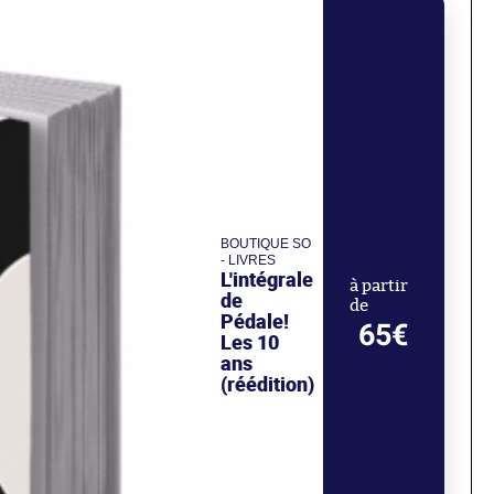
BOUTIQUE SO
- LIVRES
L'intégrale
à partir
de
de
Pédale!
65€
Les 10
ans
(réédition)