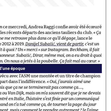
in
ce mercredi, Andrea Raggi confie avoir été écœuré
les récents départs des anciens tauliers du club.
« Ça
 ne me retrouve plus dans ce qu’il dégage
, lance le
e 2012 à 2019.
Danijel Subašić, vient de partir
, c’est un
t à quoi ? Un « merci » sur Instagram. Beckham, il fait
’honneur. Subašić, Dirar, même moi, on a eu droit à quoi
 On nous a jetés à la poubelle. Ça fait mal au cœur. »
 d’une époque
 vécu avec l’ASM une montée et un titre de champion
part dans l’indifférence.
« Oui, j’aurais aimé une
mis que ça ne se terminerait pas comme ça….
,
a ou Van Dijk, mais on m’a souvent dit que je ne devais
ntré en Italie, l’histoire s’est finie par un communiqué
 quand on t’a tué comme ça, de tourner la page du jour
ment, mais comment le prendre autrement ? Je l’aime,