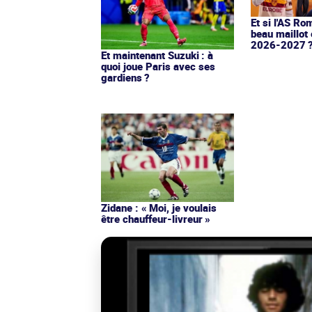
Et si l'AS Ro
beau maillot 
2026-2027 
Et maintenant Suzuki : à
quoi joue Paris avec ses
gardiens ?
Zidane : « Moi, je voulais
être chauffeur-livreur »