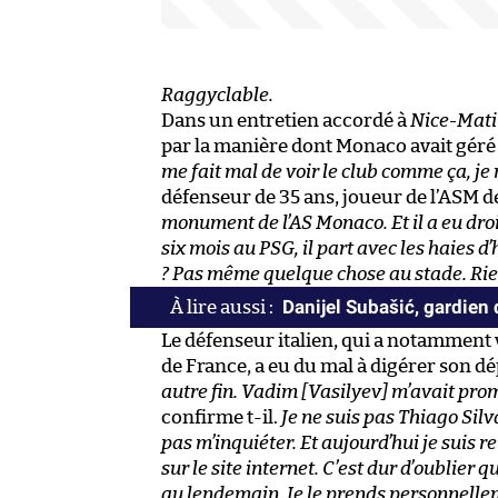
Raggyclable.
Dans un entretien accordé à
Nice-Mat
par la manière dont Monaco avait géré 
me fait mal de voir le club comme ça, je
défenseur de 35 ans, joueur de l’ASM d
monument de l’AS Monaco. Et il a eu droi
six mois au PSG, il part avec les haies d
? Pas même quelque chose au stade. Rien.
Danijel Subašić, gardien
Le défenseur italien, qui a notamment
de France, a eu du mal à digérer son dé
autre fin. Vadim [Vasilyev] m’avait pro
confirme t-il.
Je ne suis pas Thiago Silv
pas m’inquiéter. Et aujourd’hui je suis re
sur le site internet. C’est dur d’oublier
au lendemain. Je le prends personnelle