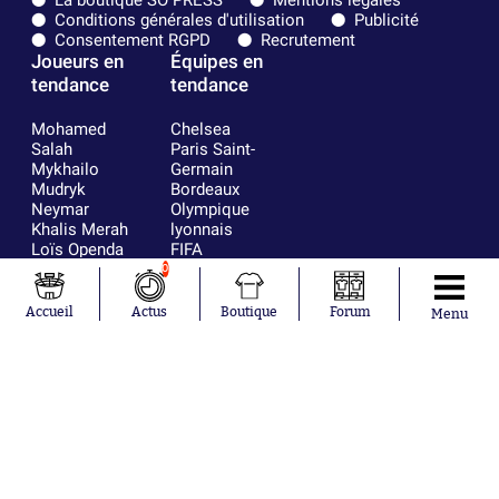
La boutique SO PRESS
Mentions légales
Conditions générales d'utilisation
Publicité
Consentement RGPD
Recrutement
Joueurs en
Équipes en
tendance
tendance
Mohamed
Chelsea
Salah
Paris Saint-
Mykhailo
Germain
Mudryk
Bordeaux
Neymar
Olympique
Khalis Merah
lyonnais
Loïs Openda
FIFA
Moussa
Real Madrid
0
Niakhaté
RC Strasbourg
Nicolás
AC Milan
Accueil
Actus
Boutique
Forum
Menu
Tagliafico
France
Pavel Šulc
RC Lens
Josh Maja
Gauthier Hein