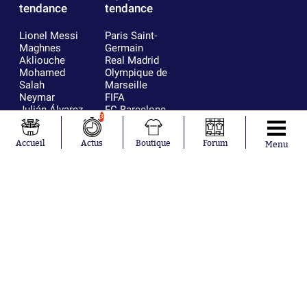
tendance
tendance
Lionel Messi
Paris Saint-
Maghnes
Germain
Akliouche
Real Madrid
Mohamed
Olympique de
Salah
Marseille
Neymar
FIFA
Julián Álvarez
FC Barcelone
3
Ferrán Torres
Argentine
Kilian Corredor
Olympique
Accueil
Actus
Boutique
Forum
Menu
Franco
lyonnais
Mastantuono
AS Monaco
Orel Mangala
RC Strasbourg
Rio Mavuba
Trabzonspor