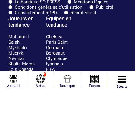
La boutique SO PRESS
Mentions légales
Conditions générales d'utilisation
Publicité
Consentement RGPD
Recrutement
Joueurs en
Équipes en
tendance
tendance
Mohamed
Chelsea
Salah
Paris Saint-
Mykhailo
Germain
Mudryk
Bordeaux
Neymar
Olympique
Khalis Merah
lyonnais
Loïs Openda
FIFA
Moussa
Real Madrid
4
Niakhaté
RC Strasbourg
Nicolás
AC Milan
Accueil
Actus
Boutique
Forum
Menu
Tagliafico
France
Pavel Šulc
RC Lens
Josh Maja
Gauthier Hein