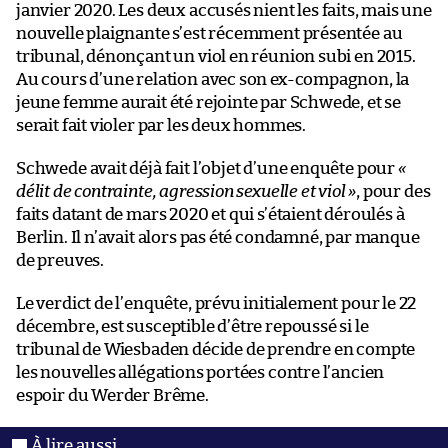
janvier 2020. Les deux accusés nient les faits, mais une
nouvelle plaignante s’est récemment présentée au
tribunal, dénonçant un viol en réunion subi en 2015.
Au cours d’une relation avec son ex-compagnon, la
jeune femme aurait été rejointe par Schwede, et se
serait fait violer par les deux hommes.
Schwede avait déjà fait l’objet d’une enquête pour
«
délit de contrainte, agression sexuelle et viol »
, pour des
faits datant de mars 2020 et qui s’étaient déroulés à
Berlin. Il n’avait alors pas été condamné, par manque
de preuves.
Le verdict de l’enquête, prévu initialement pour le 22
décembre, est susceptible d’être repoussé si le
tribunal de Wiesbaden décide de prendre en compte
les nouvelles allégations portées contre l’ancien
espoir du Werder Brême.