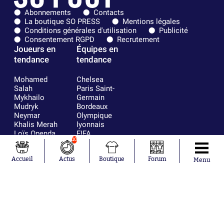
Abonnements
Contacts
La boutique SO PRESS
Mentions légales
Conditions générales d'utilisation
Publicité
Consentement RGPD
Recrutement
Joueurs en
Équipes en
tendance
tendance
Mohamed
Chelsea
Salah
Paris Saint-
Mykhailo
Germain
Mudryk
Bordeaux
Neymar
Olympique
Khalis Merah
lyonnais
Loïs Openda
FIFA
10
Moussa
Real Madrid
Niakhaté
RC Strasbourg
Accueil
Actus
Boutique
Forum
Nicolás
AC Milan
Menu
Tagliafico
France
Pavel Šulc
RC Lens
Josh Maja
Gauthier Hein