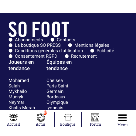
Abonnements
Contacts
La boutique SO PRESS
Mentions légales
Conditions générales d'utilisation
Publicité
Consentement RGPD
Recrutement
Joueurs en
Équipes en
tendance
tendance
Mohamed
Chelsea
Salah
Paris Saint-
Mykhailo
Germain
Mudryk
Bordeaux
Neymar
Olympique
Khalis Merah
lyonnais
Loïs Openda
FIFA
10
Moussa
Real Madrid
Niakhaté
RC Strasbourg
Accueil
Actus
Boutique
Forum
Menu
Nicolás
AC Milan
Tagliafico
France