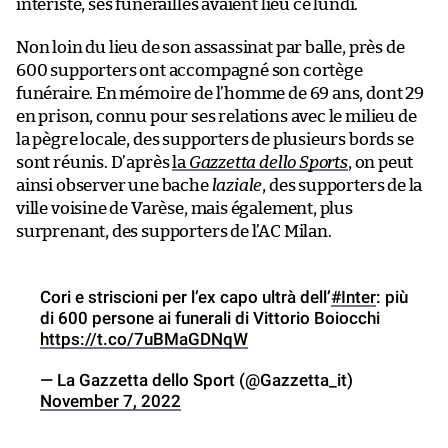
intériste, ses funérailles avaient lieu ce lundi.
Non loin du lieu de son assassinat par balle, près de
600 supporters ont accompagné son cortège
funéraire. En mémoire de l’homme de 69 ans, dont 29
en prison, connu pour ses relations avec le milieu de
la pègre locale, des supporters de plusieurs bords se
sont réunis. D’après
la
Gazzetta dello Sports
, on peut
ainsi observer une bache
laziale
, des supporters de la
ville voisine de Varèse, mais également, plus
surprenant, des supporters de l’AC Milan.
Cori e striscioni per l’ex capo ultrà dell’
#Inter
: più
di 600 persone ai funerali di Vittorio Boiocchi
https://t.co/7uBMaGDNqW
— La Gazzetta dello Sport (@Gazzetta_it)
November 7, 2022