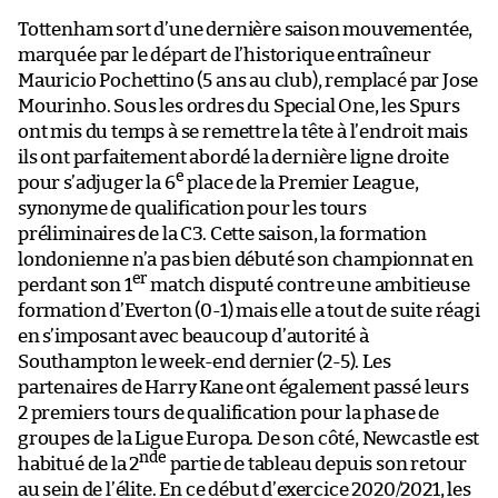
Tottenham sort d’une dernière saison mouvementée,
marquée par le départ de l’historique entraîneur
Mauricio Pochettino (5 ans au club), remplacé par Jose
Mourinho. Sous les ordres du Special One, les Spurs
ont mis du temps à se remettre la tête à l’endroit mais
ils ont parfaitement abordé la dernière ligne droite
e
pour s’adjuger la 6
place de la Premier League,
synonyme de qualification pour les tours
préliminaires de la C3. Cette saison, la formation
londonienne n’a pas bien débuté son championnat en
er
perdant son 1
match disputé contre une ambitieuse
formation d’Everton (0-1) mais elle a tout de suite réagi
en s’imposant avec beaucoup d’autorité à
Southampton le week-end dernier (2-5). Les
partenaires de Harry Kane ont également passé leurs
2 premiers tours de qualification pour la phase de
groupes de la Ligue Europa. De son côté, Newcastle est
nde
habitué de la 2
partie de tableau depuis son retour
au sein de l’élite. En ce début d’exercice 2020/2021, les