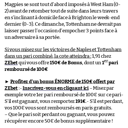
Magpies se sont tout d’abord imposés à West Ham (0-
2) avant de retomber tout de suite dans leurs travers
en s’inclinant à domicile face à Brighton le week-end
dernier (0-3). Ce dimanche, Tottenham ne devrait pas
laisser passer l’occasion d’empocher 3 points face à
un adversaire à sa portée.
Si vous misez sur les victoires de Naples et Tottenham
dans un pari combiné, la cote atteindra :
1,91 chez
er
ZEbet
qui vous offre
150€ de Bonus
, dont un
1
pari
remboursé de 100€
►
Profitez d’un bonus ÉNORME de 150€ offert par
ZEbet
:-
Inscrivez-vous en cliquant ici
– Misez par
exemple votre 1er pari remboursé de 100€ sur ce pari-
S’il est gagnant, vous remportez
191€
.- S’il est perdant,
vos 100€ vous sont remboursés en paris gratuits.
– Que le pari soit perdant ou gagnant, vous pouvez
récupérer encore 50€ de bonus supplémentaire !