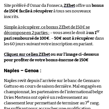
Site préféré d’Omar da Fonseca,
ZEbet
offre un
bonus
de 150€ facile à récupérer
à tous ses nouveaux
inscrits.
Simple à récupérer, ce bonus ZEbet de 150€ se
er
décompose en 2 parties :
– vous avez le droit à
un 1
pari remboursé de 100€
. –
50€ sont à récupérer
dans
les 60 jours suivant votre inscription en pariant.
Cliquez sur ce lien ZEbet
ou sur l’image ci-dessous
pour profiter de votre bonus énorme de 150€
Naples – Genoa :
Naples revit depuis l’arrivée sur le banc de Gennaro
Gattuso en cours de saison dernière. Mal engagés en
championnat, les partenaires de l’international belge
Dries Mertens ont opéré un redressement au
e
classement leur permettant de terminer au 7
rang.
Pas suffisant pour accrocher une qualification