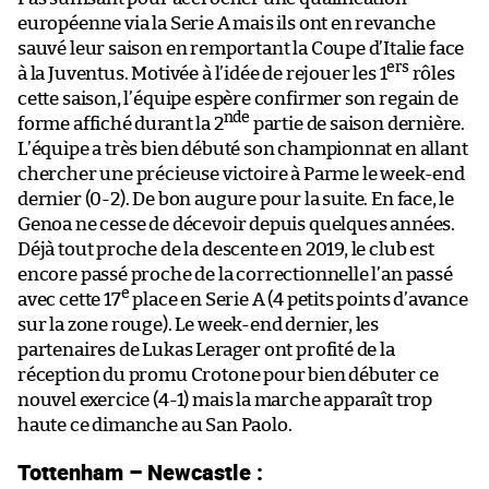
européenne via la Serie A mais ils ont en revanche
sauvé leur saison en remportant la Coupe d’Italie face
ers
à la Juventus. Motivée à l’idée de rejouer les 1
rôles
cette saison, l’équipe espère confirmer son regain de
nde
forme affiché durant la 2
partie de saison dernière.
L’équipe a très bien débuté son championnat en allant
chercher une précieuse victoire à Parme le week-end
dernier (0-2). De bon augure pour la suite. En face, le
Genoa ne cesse de décevoir depuis quelques années.
Déjà tout proche de la descente en 2019, le club est
encore passé proche de la correctionnelle l’an passé
e
avec cette 17
place en Serie A (4 petits points d’avance
sur la zone rouge). Le week-end dernier, les
partenaires de Lukas Lerager ont profité de la
réception du promu Crotone pour bien débuter ce
nouvel exercice (4-1) mais la marche apparaît trop
haute ce dimanche au San Paolo.
Tottenham – Newcastle :