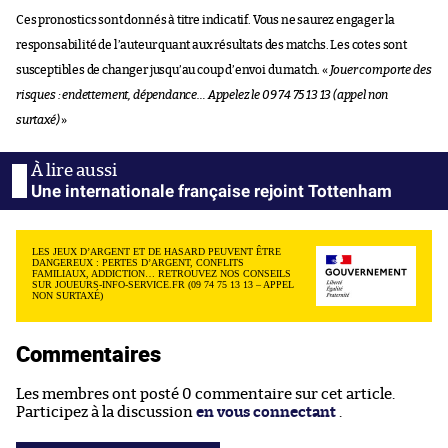
Ces pronostics sont donnés à titre indicatif. Vous ne saurez engager la
responsabilité de l’auteur quant aux résultats des matchs. Les cotes sont
susceptibles de changer jusqu’au coup d’envoi du match. «
Jouer comporte des
risques : endettement, dépendance… Appelez le 09 74 75 13 13 (appel non
surtaxé)
»
Une internationale française rejoint Tottenham
LES JEUX D’ARGENT ET DE HASARD PEUVENT ÊTRE
DANGEREUX : PERTES D’ARGENT, CONFLITS
FAMILIAUX, ADDICTION… RETROUVEZ NOS CONSEILS
SUR JOUEURS-INFO-SERVICE.FR (09 74 75 13 13 – APPEL
NON SURTAXÉ)
Commentaires
Les membres ont posté 0 commentaire sur cet article.
Participez à la discussion
en vous connectant
.