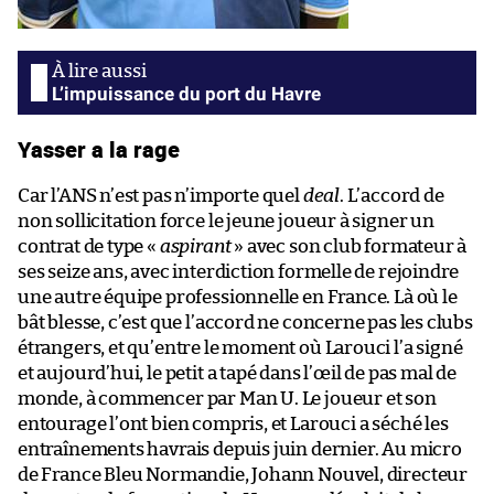
L’impuissance du port du Havre
Yasser a la rage
Car l’ANS n’est pas n’importe quel
deal
. L’accord de
non sollicitation force le jeune joueur à signer un
contrat de type «
aspirant
» avec son club formateur à
ses seize ans, avec interdiction formelle de rejoindre
une autre équipe professionnelle en France. Là où le
bât blesse, c’est que l’accord ne concerne pas les clubs
étrangers, et qu’entre le moment où Larouci l’a signé
et aujourd’hui, le petit a tapé dans l’œil de pas mal de
monde, à commencer par Man U. Le joueur et son
entourage l’ont bien compris, et Larouci a séché les
entraînements havrais depuis juin dernier. Au micro
de France Bleu Normandie, Johann Nouvel, directeur