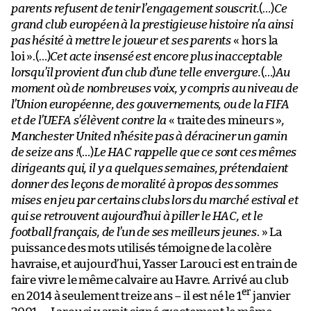
parents refusent de tenir l’engagement souscrit.
(…)
Ce
grand club européen à la prestigieuse histoire n’a ainsi
pas hésité à mettre le joueur et ses parents
« hors la
loi ».(…)
Cet acte insensé est encore plus inacceptable
lorsqu’il provient d’un club d’une telle envergure.
(…)
Au
moment où de nombreuses voix, y compris au niveau de
l’Union européenne, des gouvernements, ou de la FIFA
et de l’UEFA s’élèvent contre la
« traite des mineurs »
,
Manchester United n’hésite pas à déraciner un gamin
de seize ans !
(…)
Le HAC rappelle que ce sont ces mêmes
dirigeants qui, il y a quelques semaines, prétendaient
donner des leçons de moralité à propos des sommes
mises en jeu par certains clubs lors du marché estival et
qui se retrouvent aujourd’hui à piller le HAC, et le
football français, de l’un de ses meilleurs jeunes
. » La
puissance des mots utilisés témoigne de la colère
havraise, et aujourd’hui, Yasser Larouci est en train de
faire vivre le même calvaire au Havre. Arrivé au club
er
en 2014 à seulement treize ans – il est né le 1
janvier