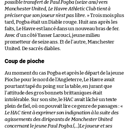
possible transfert de Paul Pogba (seize ans) vers
Manchester United, Le Havre Athletic Club tient à
préciser que son joueur n’est pas libre.
» Trois mois plus
tard, Pogba était un Diable rouge. Huit ans après les
faits, Le Havre est lancé dans un nouveau bras de fer.
Avec d’un côté Yasser Larouci, jeune milieu
prometteur de seize ans. Et de l’autre, Manchester
United. De sacrés diables.
Coup de pioche
Au moment du cas Pogba et après le départ de la jeune
Pioche pour le nord de l’Angleterre, Le Havre avait
pourtant tapé du poing sur la table, en jurant que
l’attitude des gros bonnets brittaniques était
intolérable. Sur son site, le HAC avait lâché un texte
plein de fiel, où on pouvait lire ce genre de passages : «
Le HAC tient à exprimer son indignation à la suite des
agissements des dirigeants de Manchester United
concernant le jeune Paul Pogba.
(…)
Le joueur et ses