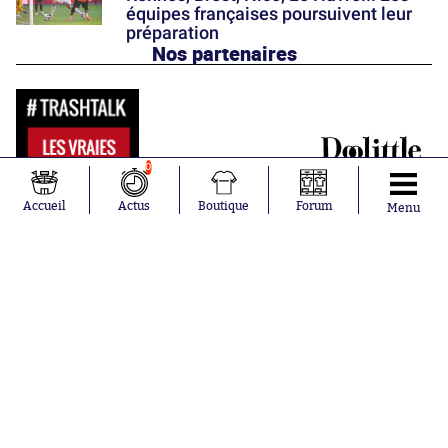
équipes françaises poursuivent leur
préparation
Nos partenaires
0
Accueil
Actus
Boutique
Forum
Menu
Abonnements
Contacts
La boutique SO PRESS
Mentions légales
Conditions générales d'utilisation
Publicité
Consentement RGPD
Recrutement
Joueurs en
Équipes en