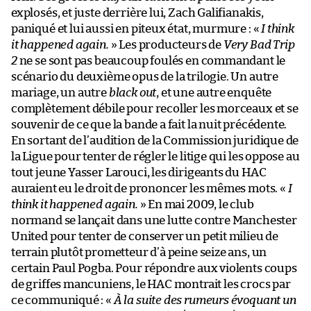
explosés, et juste derrière lui, Zach Galifianakis,
paniqué et lui aussi en piteux état, murmure : «
I think
it happened again.
» Les producteurs de
Very Bad Trip
2
ne se sont pas beaucoup foulés en commandant le
scénario du deuxième opus de la trilogie. Un autre
mariage, un autre
black out
, et une autre enquête
complètement débile pour recoller les morceaux et se
souvenir de ce que la bande a fait la nuit précédente.
En sortant de l’audition de la Commission juridique de
la Ligue pour tenter de régler le litige qui les oppose au
tout jeune Yasser Larouci, les dirigeants du HAC
auraient eu le droit de prononcer les mêmes mots. «
I
think it happened again.
» En mai 2009, le club
normand se lançait dans une lutte contre Manchester
United pour tenter de conserver un petit milieu de
terrain plutôt prometteur d’à peine seize ans, un
certain Paul Pogba. Pour répondre aux violents coups
de griffes mancuniens, le HAC montrait les crocs par
ce communiqué : «
À la suite des rumeurs évoquant un