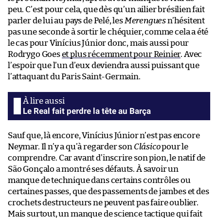
peu. C’est pour cela, que dès qu’un ailier brésilien fait
parler de lui au pays de Pelé, les
Merengues
n’hésitent
pas une seconde à sortir le chéquier, comme cela a été
le cas pour Vinícius Júnior donc, mais aussi pour
Rodrygo Goes
et plus récemment pour Reinier
. Avec
l’espoir que l’un d’eux deviendra aussi puissant que
l’attaquant du Paris Saint-Germain.
Le Real fait perdre la tête au Barça
Sauf que, là encore, Vinícius Júnior n’est pas encore
Neymar. Il n’y a qu’à regarder son
Clásico
pour le
comprendre. Car avant d’inscrire son pion, le natif de
São Gonçalo a montré ses défauts. À savoir un
manque de technique dans certains contrôles ou
certaines passes, que des passements de jambes et des
crochets destructeurs ne peuvent pas faire oublier.
Mais surtout, un manque de science tactique qui fait