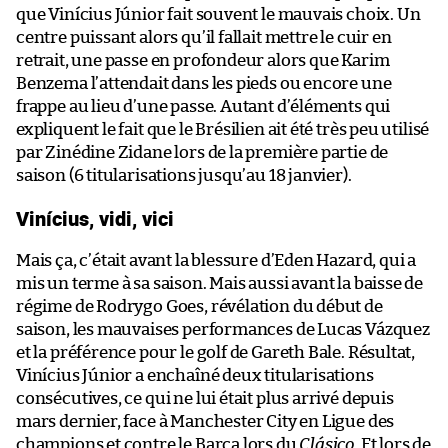
que Vinícius Júnior fait souvent le mauvais choix. Un
centre puissant alors qu’il fallait mettre le cuir en
retrait, une passe en profondeur alors que Karim
Benzema l’attendait dans les pieds ou encore une
frappe au lieu d’une passe. Autant d’éléments qui
expliquent le fait que le Brésilien ait été très peu utilisé
par Zinédine Zidane lors de la première partie de
saison (6 titularisations jusqu’au 18 janvier).
Vinícius, vidi, vici
Mais ça, c’était avant la blessure d’Eden Hazard, qui a
mis un terme à sa saison. Mais aussi avant la baisse de
régime de Rodrygo Goes, révélation du début de
saison, les mauvaises performances de Lucas Vázquez
et la préférence pour le golf de Gareth Bale. Résultat,
Vinícius Júnior a enchaîné deux titularisations
consécutives, ce qui ne lui était plus arrivé depuis
mars dernier, face à Manchester City en Ligue des
champions et contre le Barça lors du
Clásico
. Et lors de