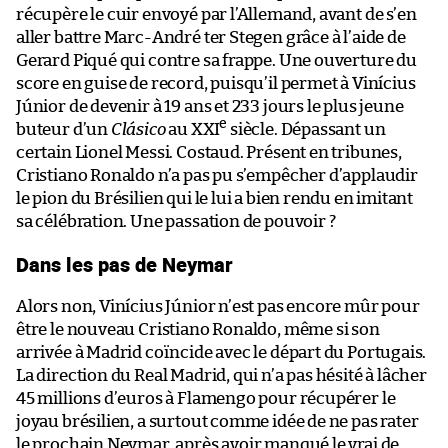
récupère le cuir envoyé par l’Allemand, avant de s’en
aller battre Marc-André ter Stegen grâce à l’aide de
Gerard Piqué qui contre sa frappe. Une ouverture du
score en guise de record, puisqu’il permet à Vinícius
Júnior de devenir à 19 ans et 233 jours le plus jeune
e
buteur d’un
Clásico
au XXI
siècle. Dépassant un
certain Lionel Messi. Costaud. Présent en tribunes,
Cristiano Ronaldo n’a pas pu s’empêcher d’applaudir
le pion du Brésilien qui le lui a bien rendu en imitant
sa célébration. Une passation de pouvoir ?
Dans les pas de Neymar
Alors non, Vinícius Júnior n’est pas encore mûr pour
être le nouveau Cristiano Ronaldo, même si son
arrivée à Madrid coïncide avec le départ du Portugais.
La direction du Real Madrid, qui n’a pas hésité à lâcher
45 millions d’euros à Flamengo pour récupérer le
joyau brésilien, a surtout comme idée de ne pas rater
le prochain Neymar, après avoir manqué le vrai de