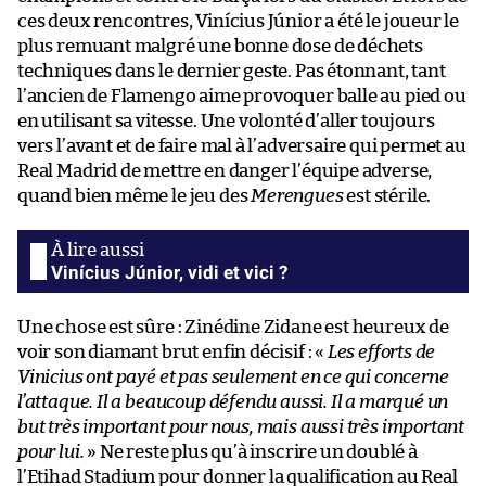
ces deux rencontres, Vinícius Júnior a été le joueur le
plus remuant malgré une bonne dose de déchets
techniques dans le dernier geste. Pas étonnant, tant
l’ancien de Flamengo aime provoquer balle au pied ou
en utilisant sa vitesse. Une volonté d’aller toujours
vers l’avant et de faire mal à l’adversaire qui permet au
Real Madrid de mettre en danger l’équipe adverse,
quand bien même le jeu des
Merengues
est stérile.
Vinícius Júnior, vidi et vici ?
Une chose est sûre : Zinédine Zidane est heureux de
voir son diamant brut enfin décisif : «
Les efforts de
Vinicius ont payé et pas seulement en ce qui concerne
l’attaque. Il a beaucoup défendu aussi. Il a marqué un
but très important pour nous, mais aussi très important
pour lui.
» Ne reste plus qu’à inscrire un doublé à
l’Etihad Stadium pour donner la qualification au Real