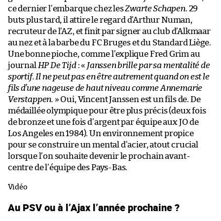
ce dernier l’embarque chez les
Zwarte Schapen
. 29
buts plus tard, il attire le regard d’Arthur Numan,
recruteur de l’AZ, et finit par signer au club d’Alkmaar
au nez et à la barbe du FC Bruges et du Standard Liège.
Une bonne pioche, comme l’explique Fred Grim au
journal
HP De Tijd
: «
Janssen brille par sa mentalité de
sportif. Il ne peut pas en être autrement quand on est le
fils d’une nageuse de haut niveau comme Annemarie
Verstappen.
» Oui, Vincent Janssen est un fils de. De
médaillée olympique pour être plus précis (deux fois
de bronze et une fois d’argent par équipe aux JO de
Los Angeles en 1984). Un environnement propice
pour se construire un mental d’acier, atout crucial
lorsque l’on souhaite devenir le prochain avant-
centre de l’équipe des Pays-Bas.
Vidéo
Au PSV ou à l’Ajax l’année prochaine ?