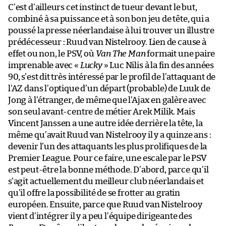
C’est d’ailleurs cet instinct de tueur devant le but,
combiné à sa puissance et à son bon jeu de tête, qui a
poussé la presse néerlandaise à lui trouver un illustre
prédécesseur : Ruud van Nistelrooy. Lien de cause à
effet ou non, le PSV, où
Van The Man
formait une paire
imprenable avec «
Lucky
» Luc Nilis à la fin des années
90, s’est dit très intéressé par le profil de l’attaquant de
l’AZ dans l’optique d’un départ (probable) de Luuk de
Jong à l’étranger, de même que l’Ajax en galère avec
son seul avant-centre de métier Arek Milik. Mais
Vincent Janssen a une autre idée derrière la tête, la
même qu’avait Ruud van Nistelrooy il y a quinze ans :
devenir l’un des attaquants les plus prolifiques de la
Premier League. Pour ce faire, une escale par le PSV
est peut-être la bonne méthode. D’abord, parce qu’il
s’agit actuellement du meilleur club néerlandais et
qu’il offre la possibilité de se frotter au gratin
européen. Ensuite, parce que Ruud van Nistelrooy
vient d’intégrer il y a peu l’équipe dirigeante des