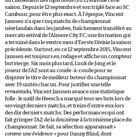
du classement des
topscoorders
d’Eredivisie cette
saison. Depuis le 12 septembre et son triplé face au SC
Cambuur, pour être plus exact. À l’époque, Vincent
Janssen n’a que cinq matchs de championnat
néerlandais dans les jambes, fraîchement transféré au
mercato estival de l’Almere City FC, une formation qui
a terminé dans le ventre mou d’Eerste Divisie la saison
précédente. Surtout, en ce 12 septembre 2015, Vincent
Janssen est toujours en rodage et affiche un compteur
but vierge. Six mois plus tard, Luuk de Jong et le
joueur de l’AZ sont au coude-à-coude pour se
disputer le titre de meilleur buteur du championnat
avec 19 unités chacun. Pour justifier une telle
remuntada
, Vincent Janssen avance une statistique
folle : le natif de Heesch a marqué tous ses buts lors de
ses vingt derniers matchs, et treize d’entre eux lors
des dix derniers matchs. Des performances qui ont
fait grimper l’AZ de la douzième à la troisième place du
championnat. De fait, sa sélection apparaissait «
comme une évidence
» pour Danny Blind, dont