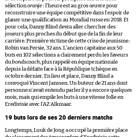
sélection
oranje
: l’heure est au gros œuvre pour
reconstruire une équipe compétitive dans l’espoir de
glaner une qualification au Mondial russe en 2018. Et
pour cela, Danny Blind devra aller chercher des
joueurs plus proches du début que de la fin de leur
carrière. Première victime de cette crise de jeunisme :
Robin van Persie, 32 ans. L’ancien capitaine aux 50
buts en 102 sélections a clairement perdu les faveurs
du
bondscoach
, plus rappelé en équipe nationale
depuis la défaite face à la République tchèque en
octobre dernier. En lieu et place, Danny Blind a
convoqué Vincent Janssen. Un buteur de 21 ans dont
personne n’avait entendu parler il y a encore quelques
mois, mais qui empile les buts à une vitesse folle en
Eredivisie avec l’AZ Alkmaar.
19 buts lors de ses 20 derniers matchs
Longtemps, Luuk de Jong a occupé la première place