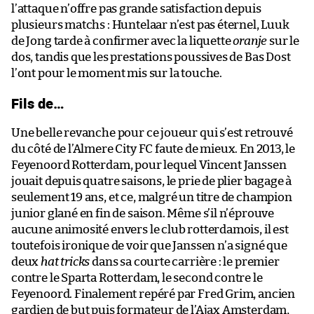
l’attaque n’offre pas grande satisfaction depuis
plusieurs matchs : Huntelaar n’est pas éternel, Luuk
de Jong tarde à confirmer avec la liquette
oranje
sur le
dos, tandis que les prestations poussives de Bas Dost
l’ont pour le moment mis sur la touche.
Fils de…
Une belle revanche pour ce joueur qui s’est retrouvé
du côté de l’Almere City FC faute de mieux. En 2013, le
Feyenoord Rotterdam, pour lequel Vincent Janssen
jouait depuis quatre saisons, le prie de plier bagage à
seulement 19 ans, et ce, malgré un titre de champion
junior glané en fin de saison. Même s’il n’éprouve
aucune animosité envers le club rotterdamois, il est
toutefois ironique de voir que Janssen n’a signé que
deux
hat tricks
dans sa courte carrière : le premier
contre le Sparta Rotterdam, le second contre le
Feyenoord. Finalement repéré par Fred Grim, ancien
gardien de but puis formateur de l’Ajax Amsterdam,