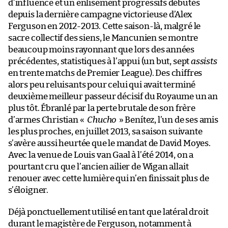
d’influence et un enlisement progressifs débutés
depuis la dernière campagne victorieuse d’Alex
Ferguson en 2012-2013. Cette saison-là, malgré le
sacre collectif des siens, le Mancunien se montre
beaucoup moins rayonnant que lors des années
précédentes, statistiques à l’appui (un but, sept
assists
en trente matchs de Premier League). Des chiffres
alors peu reluisants pour celui qui avait terminé
deuxième meilleur passeur décisif du Royaume un an
plus tôt. Ébranlé par la perte brutale de son frère
d’armes Christian «
Chucho
» Benítez, l’un de ses amis
les plus proches, en juillet 2013, sa saison suivante
s’avère aussi heurtée que le mandat de David Moyes.
Avec la venue de Louis van Gaal à l’été 2014, on a
pourtant cru que l’ancien ailier de Wigan allait
renouer avec cette lumière qui n’en finissait plus de
s’éloigner.
Déjà ponctuellement utilisé en tant que latéral droit
durant le magistère de Ferguson, notamment à