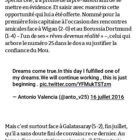
Special One
, il a profité de la pré-saison afin de se
mettre en évidence. Et saisir avec
maestria
cette
opportunité qui lui a été offerte. Nommé pour la
première fois capitaine à l’occasion des rencontres
amicales face à Wigan (2-0) et au Borussia Dortmund
(1-4) – l’un de ses «
rêves devenus réalité
» –, celui qui
arbore le numéro 25 dans le dos a su justifier la
confiance du Mou.
Dreams come true.In this day I fulfilled one of
my dreams.We will continue working , this is just
beginning .
pic.twitter.com/YFMukTSTzm
— Antonio Valencia (@anto_v25)
16 juillet 2016
Mais c’est surtout face à Galatasaray (5-2), fin juillet,
qu’il a sans doute fini de convaincre ce dernier. Au