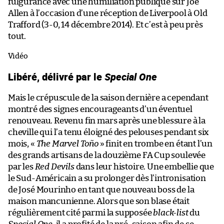
fulgurance avec une humiliation publique sur Joe
Allen à l’occasion d’une réception de Liverpool à Old
Trafford (3-0, 14 décembre 2014). Et c’est à peu près
tout.
Vidéo
Libéré, délivré par le
Special One
Mais le crépuscule de la saison dernière a cependant
montré des signes encourageants d’un éventuel
renouveau. Revenu fin mars après une blessure à la
cheville qui l’a tenu éloigné des pelouses pendant six
mois, «
The Marvel Toño
» finit en trombe en étant l’un
des grands artisans de la douzième FA Cup soulevée
par les
Red Devils
dans leur histoire. Une embellie que
le Sud-Américain a su prolonger dès l’intronisation
de José Mourinho en tant que nouveau boss de la
maison mancunienne. Alors que son blase était
régulièrement cité parmi la supposée
black-list
du