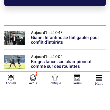
Aujourd'hui à 0:48
Gianni Infantino se fait gauler pour
conflit d'intérêts
Aujourd'hui à 0:04
Bruges lance son championnat
comme sur des roulettes
2
Hier à 22:28
Accueil
Actus
Boutique
Forum
Menu
Fahd El Khoumisti rentre dans la
légende de la Ligue 3
Nos partenaires