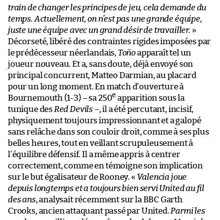
train de changer les principes de jeu, cela demande du
temps. Actuellement, on n’est pas une grande équipe,
juste une équipe avec un grand désir de travailler.
»
Décorseté, libéré des contraintes rigides imposées par
le prédécesseur néerlandais,
Toño
apparaît tel un
joueur nouveau. Et a, sans doute, déjà envoyé son
principal concurrent, Matteo Darmian, au placard
pour un long moment. En match d’ouverture à
e
Bournemouth (1-3) – sa 250
apparition sous la
tunique des
Red Devils
–, il a été percutant, incisif,
physiquement toujours impressionnant et a galopé
sans relâche dans son couloir droit, comme à ses plus
belles heures, tout en veillant scrupuleusement à
l’équilibre défensif. Il a même appris à centrer
correctement, comme en témoigne son implication
sur le but égalisateur de Rooney. «
Valencia joue
depuis longtemps et a toujours bien servi United au fil
des ans
, analysait récemment sur la BBC Garth
Crooks, ancien attaquant passé par United.
Parmi les