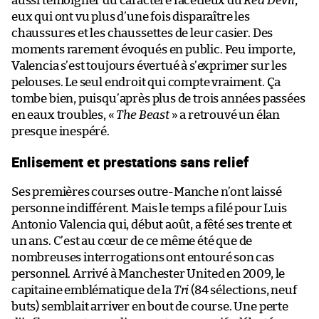
aussi témoigner du caractère facétieux du
Red Devil
,
eux qui ont vu plus d’une fois disparaître les
chaussures et les chaussettes de leur casier. Des
moments rarement évoqués en public. Peu importe,
Valencia s’est toujours évertué à s’exprimer sur les
pelouses. Le seul endroit qui compte vraiment. Ça
tombe bien, puisqu’après plus de trois années passées
en eaux troubles, «
The Beast
» a retrouvé un élan
presque inespéré.
Enlisement et prestations sans relief
Ses premières courses outre-Manche n’ont laissé
personne indifférent. Mais le temps a filé pour Luis
Antonio Valencia qui, début août, a fêté ses trente et
un ans. C’est au cœur de ce même été que de
nombreuses interrogations ont entouré son cas
personnel. Arrivé à Manchester United en 2009, le
capitaine emblématique de la
Tri
(84 sélections, neuf
buts) semblait arriver en bout de course. Une perte