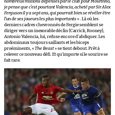
nombreux millions dépensés par le club pour Mourinho,
je pense que c’est pourtant Valencia, acheté par Sir Alex
Ferguson il y a sept ans, qui pourrait bien se révéler être
l’un de ses joueurs les plus importants
» . Là où les
derniers cadres chevronnés de Fergie semblent se
diriger vers un inexorable déclin (Carrick, Rooney),
Antonio Valencia, lui, refuse encore d’abdiquer. Les
abdominaux toujours saillants et les biceps
proéminents, «
The Beast
» se tient debout. Prêt à
relever ce nouveau défi. Et qu’importe si le sourire se
fait rare.