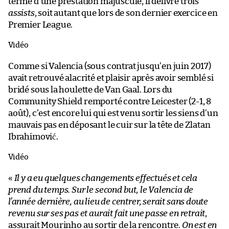
terme d’une prestation majuscule, il délivre trois
assists
, soit autant que lors de son dernier exercice en
Premier League.
Vidéo
Comme si Valencia (sous contrat jusqu’en juin 2017)
avait retrouvé alacrité et plaisir après avoir semblé si
bridé sous la houlette de Van Gaal. Lors du
Community Shield remporté contre Leicester (2-1, 8
août), c’est encore lui qui est venu sortir les siens d’un
mauvais pas en déposant le cuir sur la tête de Zlatan
Ibrahimović.
Vidéo
«
Il y a eu quelques changements effectués et cela
prend du temps. Sur le second but, le Valencia de
l’année dernière, au lieu de centrer, serait sans doute
revenu sur ses pas et aurait fait une passe en retrait
,
assurait Mourinho au sortir de la rencontre.
On est en