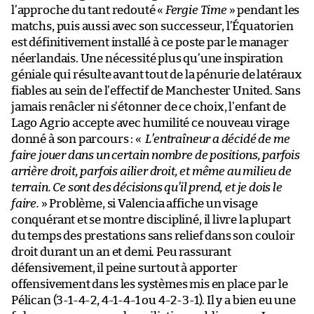
l’approche du tant redouté «
Fergie Time
» pendant les
matchs, puis aussi avec son successeur, l’Équatorien
est définitivement installé à ce poste par le manager
néerlandais. Une nécessité plus qu’une inspiration
géniale qui résulte avant tout de la pénurie de latéraux
fiables au sein de l’effectif de Manchester United. Sans
jamais renâcler ni s’étonner de ce choix, l’enfant de
Lago Agrio accepte avec humilité ce nouveau virage
donné à son parcours : «
L’entraîneur a décidé de me
faire jouer dans un certain nombre de positions, parfois
arrière droit, parfois ailier droit, et même au milieu de
terrain. Ce sont des décisions qu’il prend, et je dois le
faire.
» Problème, si Valencia affiche un visage
conquérant et se montre discipliné, il livre la plupart
du temps des prestations sans relief dans son couloir
droit durant un an et demi. Peu rassurant
défensivement, il peine surtout à apporter
offensivement dans les systèmes mis en place par le
Pélican (3-1-4-2, 4-1-4-1 ou 4-2-3-1). Il y a bien eu une