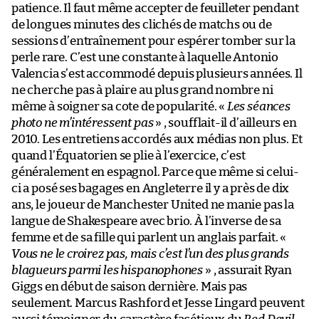
patience. Il faut même accepter de feuilleter pendant
de longues minutes des clichés de matchs ou de
sessions d’entraînement pour espérer tomber sur la
perle rare. C’est une constante à laquelle Antonio
Valencia s’est accommodé depuis plusieurs années. Il
ne cherche pas à plaire au plus grand nombre ni
même à soigner sa cote de popularité. «
Les séances
photo ne m’intéressent pas
» , soufflait-il d’ailleurs en
2010. Les entretiens accordés aux médias non plus. Et
quand l’Équatorien se plie à l’exercice, c’est
généralement en espagnol. Parce que même si celui-
ci a posé ses bagages en Angleterre il y a près de dix
ans, le joueur de Manchester United ne manie pas la
langue de Shakespeare avec brio. À l’inverse de sa
femme et de sa fille qui parlent un anglais parfait. «
Vous ne le croirez pas, mais c’est l’un des plus grands
blagueurs parmi les hispanophones
» , assurait Ryan
Giggs en début de saison dernière. Mais pas
seulement. Marcus Rashford et Jesse Lingard peuvent