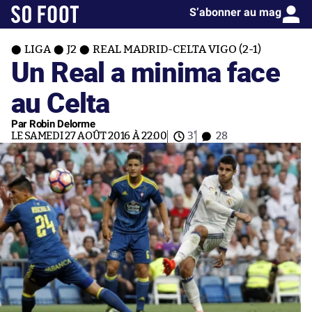
S’abonner au mag
LIGA
J2
REAL MADRID-CELTA VIGO (2-1)
Un Real a minima face
au Celta
Par Robin Delorme
LE SAMEDI 27 AOÛT 2016 À 22:00
3'
28