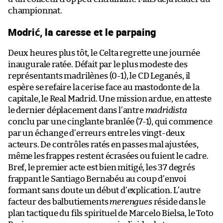
championnat.
Modrić, la caresse et le parpaing
Deux heures plus tôt, le Celta regrette une journée
inaugurale ratée. Défait par le plus modeste des
représentants madrilènes (0-1), le CD Leganés, il
espère se refaire la cerise face au mastodonte de la
capitale, le Real Madrid. Une mission ardue, en atteste
le dernier déplacement dans l’antre
madridista
conclu par une cinglante branlée (7-1), qui commence
par un échange d’erreurs entre les vingt-deux
acteurs. De contrôles ratés en passes mal ajustées,
même les frappes restent écrasées ou fuient le cadre.
Bref, le premier acte est bien mitigé, les 37 degrés
frappant le Santiago Bernabéu au coup d’envoi
formant sans doute un début d’explication. L’autre
facteur des balbutiements
merengues
réside dans le
plan tactique du fils spirituel de Marcelo Bielsa, le Toto