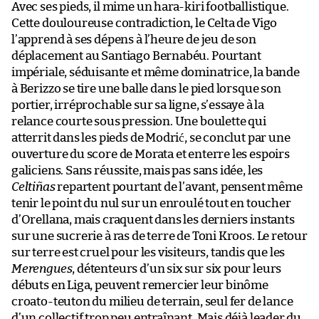
Avec ses pieds, il mime un hara-kiri footballistique.
Cette douloureuse contradiction, le Celta de Vigo
l’apprend à ses dépens à l’heure de jeu de son
déplacement au Santiago Bernabéu. Pourtant
impériale, séduisante et même dominatrice, la bande
à Berizzo se tire une balle dans le pied lorsque son
portier, irréprochable sur sa ligne, s’essaye à la
relance courte sous pression. Une boulette qui
atterrit dans les pieds de Modrić, se conclut par une
ouverture du score de Morata et enterre les espoirs
galiciens. Sans réussite, mais pas sans idée, les
Celtiñas
repartent pourtant de l’avant, pensent même
tenir le point du nul sur un enroulé tout en toucher
d’Orellana, mais craquent dans les derniers instants
sur une sucrerie à ras de terre de Toni Kroos. Le retour
sur terre est cruel pour les visiteurs, tandis que les
Merengues
, détenteurs d’un six sur six pour leurs
débuts en Liga, peuvent remercier leur binôme
croato-teuton du milieu de terrain, seul fer de lance
d’un collectif trop peu entraînant. Mais déjà leader du