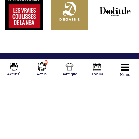
10
Accueil
Actus
Boutique
Forum
Menu
Abonnements
Contacts
La boutique SO PRESS
Mentions légales
Conditions générales d'utilisation
Publicité
Consentement RGPD
Recrutement
Joueurs en
Équipes en
tendance
tendance
Mohamed
Chelsea
Salah
Paris Saint-
Mykhailo
Germain
Mudryk
Bordeaux