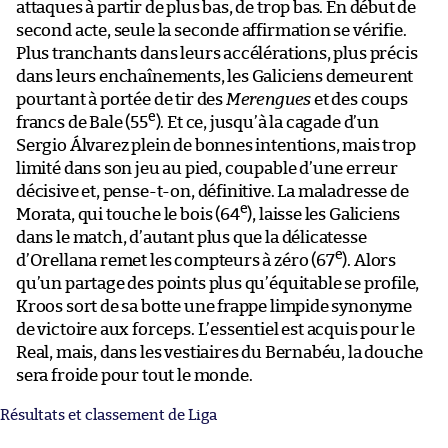
attaques à partir de plus bas, de trop bas. En début de
second acte, seule la seconde affirmation se vérifie.
Plus tranchants dans leurs accélérations, plus précis
dans leurs enchaînements, les Galiciens demeurent
pourtant à portée de tir des
Merengues
et des coups
e
francs de Bale (55
). Et ce, jusqu’à la cagade d’un
Sergio Álvarez plein de bonnes intentions, mais trop
limité dans son jeu au pied, coupable d’une erreur
décisive et, pense-t-on, définitive. La maladresse de
e
Morata, qui touche le bois (64
), laisse les Galiciens
dans le match, d’autant plus que la délicatesse
e
d’Orellana remet les compteurs à zéro (67
). Alors
qu’un partage des points plus qu’équitable se profile,
Kroos sort de sa botte une frappe limpide synonyme
de victoire aux forceps. L’essentiel est acquis pour le
Real, mais, dans les vestiaires du Bernabéu, la douche
sera froide pour tout le monde.
Résultats et classement de Liga