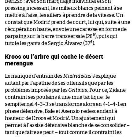
Berizzo : avec son marquage individuel et son
pressing incessant, les milieux blancs peinent à se
mettre à l’aise, les ailiers à prendre de la vitesse. Un
constat que Modrić prend de court, lui qui, suite à une
récupération haute, envoie une caresse en forme de
e
parpaing sur la barre transversale (28
), puis qui
e
tutoie les gants de Sergio Álvarez (32
).
Kroos ou l’arbre qui cache le désert
merengue
Le manque d’entrain des
Madridistas
s’explique
autant par l’apathie de ses offensifs que par les
problèmes imposés par les
Celtiñas
. Pour ce, Zidane
contraint ses poulains à une mue tactique : le
sempiternel 4-3-3 se transforme alors en 4-1-4-1 en
phase défensive, Bale et Asensio redescendant à
hauteur de Kroos et Modrić. Un ajustement qui
permet à l’assise défensive blanche de se consolider –
tant que faire se peut – tout comme il contraint les