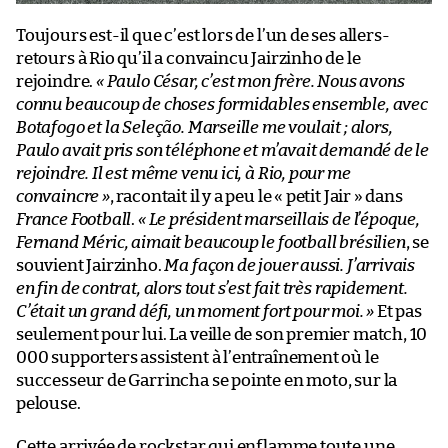
Toujours est-il que c’est lors de l’un de ses allers-
retours à Rio qu’il a convaincu Jairzinho de le
rejoindre.
« Paulo César, c’est mon frère. Nous avons
connu beaucoup de choses formidables ensemble, avec
Botafogo et la Seleção. Marseille me voulait ; alors,
Paulo avait pris son téléphone et m’avait demandé de le
rejoindre. Il est même venu ici, à Rio, pour me
convaincre »
, racontait il y a peu le « petit Jair » dans
France Football
.
« Le président marseillais de l’époque,
Fernand Méric, aimait beaucoup le football brésilien
, se
souvient Jairzinho.
Ma façon de jouer aussi. J’arrivais
en fin de contrat, alors tout s’est fait très rapidement.
C’était un grand défi, un moment fort pour moi. »
Et pas
seulement pour lui. La veille de son premier match, 10
000 supporters assistent à l’entraînement où le
successeur de Garrincha se pointe en moto, sur la
pelouse.
Cette arrivée de rockstar qui enflamme toute une