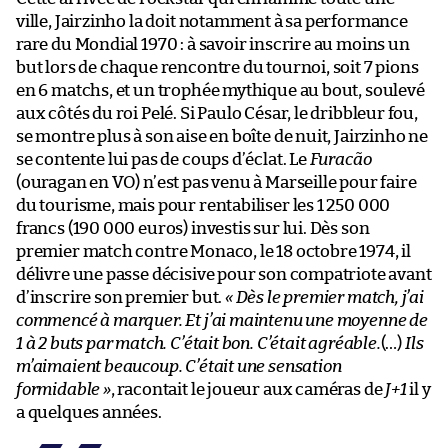
ville, Jairzinho la doit notamment à sa performance
rare du Mondial 1970 : à savoir inscrire au moins un
but lors de chaque rencontre du tournoi, soit 7 pions
en 6 matchs, et un trophée mythique au bout, soulevé
aux côtés du roi Pelé. Si Paulo César, le dribbleur fou,
se montre plus à son aise en boîte de nuit, Jairzinho ne
se contente lui pas de coups d’éclat. Le
Furacão
(ouragan en VO) n’est pas venu à Marseille pour faire
du tourisme, mais pour rentabiliser les 1 250 000
francs (190 000 euros) investis sur lui. Dès son
premier match contre Monaco, le 18 octobre 1974, il
délivre une passe décisive pour son compatriote avant
d’inscrire son premier but.
« Dès le premier match, j’ai
commencé à marquer. Et j’ai maintenu une moyenne de
1 à 2 buts par match. C’était bon. C’était agréable.
(…)
Ils
m’aimaient beaucoup. C’était une sensation
formidable »
, racontait le joueur aux caméras de
J+1
il y
a quelques années.