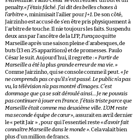
s’envenime. Paulo César se voit refuser un but et un
penalty.
« J’étais fâché. J’ai dit des belles choses à
l’arbitre »
, minimisait l’ailier pour
J+1
. De son côté,
Jairzinho est accusé de s’en être pris physiquement à
l’arbitre de touche. Il nie toujours les faits. Suspendu
deux ans par l’ancêtre de la LFP,
Furaçao
quitte
Marseille après une saison pleine d’arabesques, de
buts (13 en 25 apparitions) et de promesses. Paulo
César le suit. Aujourd’hui, il regrette :
« Partir de
Marseille a été la plus grande erreur de ma vie. »
Comme Jairzinho, qui se console comme il peut.
« Je
ne comprends pas ce qu’il s’est passé. Le public n’a pas
vu, la télévision n’a pas montré d’images. C’est
dommage que ça se soit déroulé ainsi… Je ne pouvais
pas continuer à jouer en France. J’étais triste parce que
Marseille était comme ma deuxième ville. L’OM reste
ma seconde équipe de cœur »
, assurait en avril dernier
le « petit Jair » , pour qui l’essentiel reste
« d’avoir fait
connaître Marseille dans le monde »
. Cela valait bien
plus d’un million de francs.