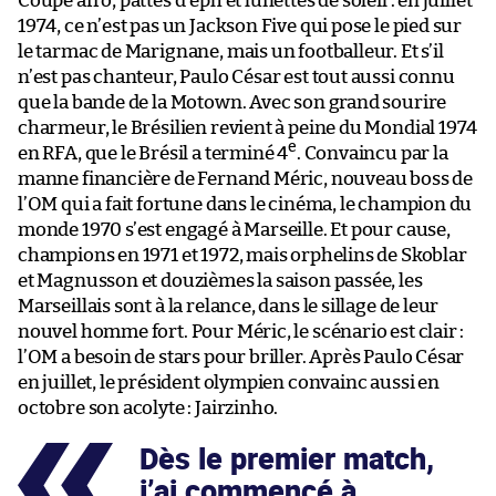
Coupe afro, pattes d’eph et lunettes de soleil : en juillet
1974, ce n’est pas un Jackson Five qui pose le pied sur
le tarmac de Marignane, mais un footballeur. Et s’il
n’est pas chanteur, Paulo César est tout aussi connu
que la bande de la Motown. Avec son grand sourire
charmeur, le Brésilien revient à peine du Mondial 1974
e
en RFA, que le Brésil a terminé 4
. Convaincu par la
manne financière de Fernand Méric, nouveau boss de
l’OM qui a fait fortune dans le cinéma, le champion du
monde 1970 s’est engagé à Marseille. Et pour cause,
champions en 1971 et 1972, mais orphelins de Skoblar
et Magnusson et douzièmes la saison passée, les
Marseillais sont à la relance, dans le sillage de leur
nouvel homme fort. Pour Méric, le scénario est clair :
l’OM a besoin de stars pour briller. Après Paulo César
en juillet, le président olympien convainc aussi en
octobre son acolyte : Jairzinho.
Dès le premier match,
j’ai commencé à