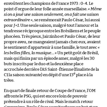
envoûtent les champions de France 1973 : 0-4. Le
point d’orgue de leur folle année marseillaise.
« Même
si on a joué une saison seulement, on a fait une saison
extraordinaire »
, se remémorait Paulo César, lui aussi
pour
J+1
. Une seule saison, malgré tout l’amour et la
tendresse réciproque entre les Brésiliens et le peuple
phocéen. Très pieux, Jairzinho et Paulo César, de leur
propre aveu, ne mangeaient jamais chez eux, avaient
le sentiment d’appartenir à une famille, le tout avec
«
les belles filles, la musique… »
Un petit goût de Brésil,
mais qui finira par un épisode amer, malgré les 30
buts inscrits par le duo et la deuxième place
accrochée derrière l’AS Saint-Étienne (finaliste de la
e
C1 la saison suivante) en dépit d’une 13
place à la
trêve.
En quart de finale retour de Coupe de France, l’OM
affronte le PSG, qui est encore loin de pouvoir
prétendre à un rôle de rival. Mais le match retour