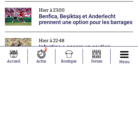
Hier à 23:00
Benfica, Beşiktaş et Anderlecht
prennent une option pour les barrages
Hier à 22:48
Infantino a encore un soutien
0
Accueil
Actus
Boutique
Forum
Menu
Hier à 22:00
Monaco poursuit sa prépa par une
victoire
Nos partenaires