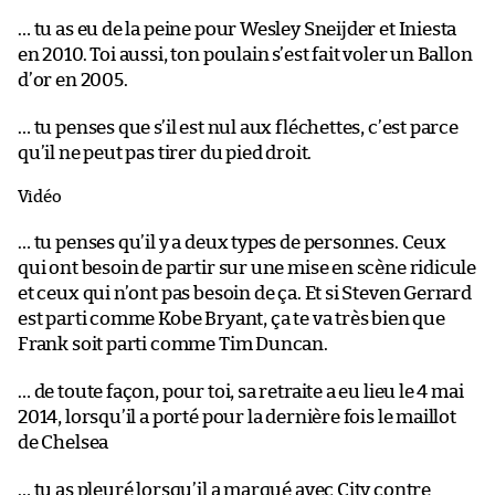
… tu as eu de la peine pour Wesley Sneijder et Iniesta
en 2010. Toi aussi, ton poulain s’est fait voler un Ballon
d’or en 2005.
… tu penses que s’il est nul aux fléchettes, c’est parce
qu’il ne peut pas tirer du pied droit.
Vidéo
… tu penses qu’il y a deux types de personnes. Ceux
qui ont besoin de partir sur une mise en scène ridicule
et ceux qui n’ont pas besoin de ça. Et si Steven Gerrard
est parti comme Kobe Bryant, ça te va très bien que
Frank soit parti comme Tim Duncan.
… de toute façon, pour toi, sa retraite a eu lieu le 4 mai
2014, lorsqu’il a porté pour la dernière fois le maillot
de Chelsea
… tu as pleuré lorsqu’il a marqué avec City contre