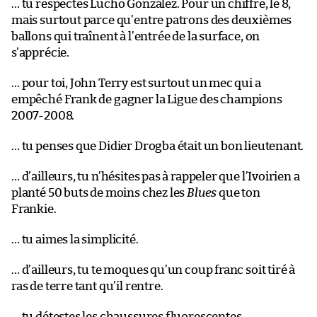
… tu respectes Lucho González. Pour un chiffre, le 8,
mais surtout parce qu’entre patrons des deuxièmes
ballons qui traînent à l’entrée de la surface, on
s’apprécie.
… pour toi, John Terry est surtout un mec qui a
empêché Frank de gagner la Ligue des champions
2007-2008.
… tu penses que Didier Drogba était un bon lieutenant.
… d’ailleurs, tu n’hésites pas à rappeler que l’Ivoirien a
planté 50 buts de moins chez les
Blues
que ton
Frankie.
… tu aimes la simplicité.
… d’ailleurs, tu te moques qu’un coup franc soit tiré à
ras de terre tant qu’il rentre.
… tu détestes les chaussures fluorescentes.