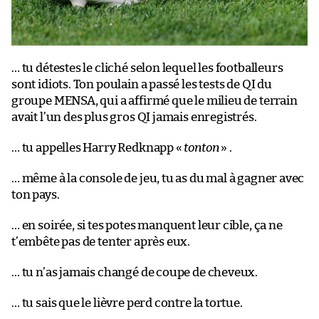
… tu détestes le cliché selon lequel les footballeurs
sont idiots. Ton poulain a passé les tests de QI du
groupe MENSA, qui a affirmé que le milieu de terrain
avait l’un des plus gros QI jamais enregistrés.
… tu appelles Harry Redknapp «
tonton
» .
… même à la console de jeu, tu as du mal à gagner avec
ton pays.
… en soirée, si tes potes manquent leur cible, ça ne
t’embête pas de tenter après eux.
… tu n’as jamais changé de coupe de cheveux.
… tu sais que le lièvre perd contre la tortue.