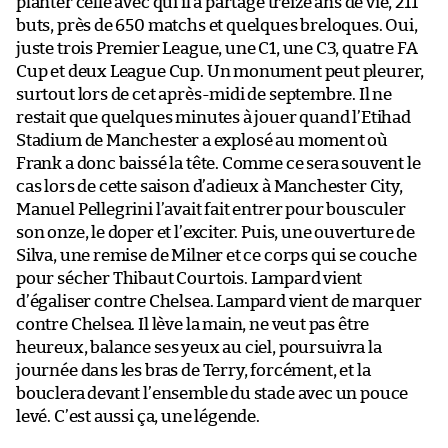
planter celle avec qui il a partagé treize ans de vie, 211
buts, près de 650 matchs et quelques breloques. Oui,
juste trois Premier League, une C1, une C3, quatre FA
Cup et deux League Cup. Un monument peut pleurer,
surtout lors de cet après-midi de septembre. Il ne
restait que quelques minutes à jouer quand l’Etihad
Stadium de Manchester a explosé au moment où
Frank a donc baissé la tête. Comme ce sera souvent le
cas lors de cette saison d’adieux à Manchester City,
Manuel Pellegrini l’avait fait entrer pour bousculer
son onze, le doper et l’exciter. Puis, une ouverture de
Silva, une remise de Milner et ce corps qui se couche
pour sécher Thibaut Courtois. Lampard vient
d’égaliser contre Chelsea. Lampard vient de marquer
contre Chelsea. Il lève la main, ne veut pas être
heureux, balance ses yeux au ciel, poursuivra la
journée dans les bras de Terry, forcément, et la
bouclera devant l’ensemble du stade avec un pouce
levé. C’est aussi ça, une légende.