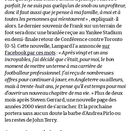
parfait. Je ne suis pas quelqu’un de snob ou un profiteur,
donc il faut aussi que je pense à ma famille, à moi et à
toutes les personnes qui m’entourent
» , expliquait-il
alors. Le dernier souvenir de Frank sur un terrain de
foot sera donc une branlée reçue au Yankee Stadium
en demi-finale retour de Conférence contre Toronto
(0-5). Cette nouvelle, Lampard l’a annoncée
sur
Facebook par ces mots
: «
Après vingt et un ans
incroyables, j’ai décidé que c’était, pour moi, le bon
moment de mettre un terme à ma carrière de
footballeur professionnel. J’ai reçu de nombreuses
offres pour continuer à jouer, en Angleterre ou ailleurs,
mais à trente-huit ans, je pense qu’il est temps pour moi
d’ouvrir un nouveau chapitre de ma vie.
» Plus de deux
mois après Steven Gerrard, une nouvelle page des
années 2000 vient de s’arracher. Et la prochaine
portera sans aucun doute la barbe d’Andrea Pirlo ou
les restes de John Terry.