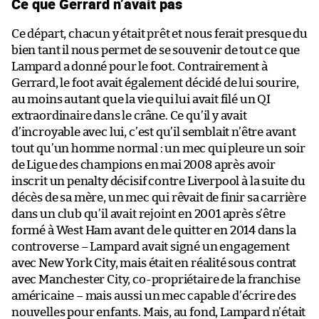
Ce que Gerrard n’avait pas
Ce départ, chacun y était prêt et nous ferait presque du
bien tant il nous permet de se souvenir de tout ce que
Lampard a donné pour le foot. Contrairement à
Gerrard, le foot avait également décidé de lui sourire,
au moins autant que la vie qui lui avait filé un QI
extraordinaire dans le crâne. Ce qu’il y avait
d’incroyable avec lui, c’est qu’il semblait n’être avant
tout qu’un homme normal : un mec qui pleure un soir
de Ligue des champions en mai 2008 après avoir
inscrit un penalty décisif contre Liverpool à la suite du
décès de sa mère, un mec qui rêvait de finir sa carrière
dans un club qu’il avait rejoint en 2001 après s’être
formé à West Ham avant de le quitter en 2014 dans la
controverse – Lampard avait signé un engagement
avec New York City, mais était en réalité sous contrat
avec Manchester City, co-propriétaire de la franchise
américaine – mais aussi un mec capable d’écrire des
nouvelles pour enfants. Mais, au fond, Lampard n’était