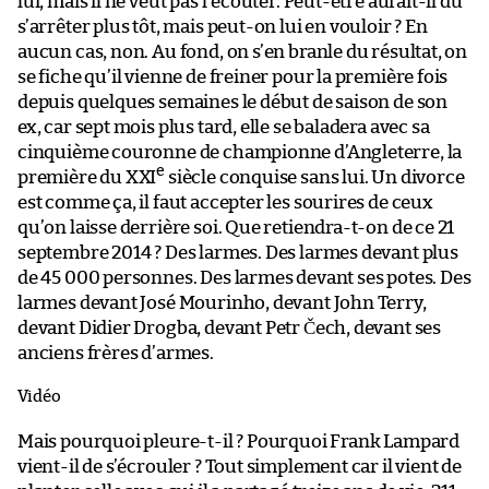
lui, mais il ne veut pas l’écouter. Peut-être aurait-il dû
s’arrêter plus tôt, mais peut-on lui en vouloir ? En
aucun cas, non. Au fond, on s’en branle du résultat, on
se fiche qu’il vienne de freiner pour la première fois
depuis quelques semaines le début de saison de son
ex, car sept mois plus tard, elle se baladera avec sa
cinquième couronne de championne d’Angleterre, la
e
première du XXI
siècle conquise sans lui. Un divorce
est comme ça, il faut accepter les sourires de ceux
qu’on laisse derrière soi. Que retiendra-t-on de ce 21
septembre 2014 ? Des larmes. Des larmes devant plus
de 45 000 personnes. Des larmes devant ses potes. Des
larmes devant José Mourinho, devant John Terry,
devant Didier Drogba, devant Petr Čech, devant ses
anciens frères d’armes.
Vidéo
Mais pourquoi pleure-t-il ? Pourquoi Frank Lampard
vient-il de s’écrouler ? Tout simplement car il vient de