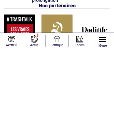
prolongation
Nos partenaires
1
Accueil
Actus
Boutique
Forum
Menu
Abonnements
Contacts
La boutique SO PRESS
Mentions légales
Conditions générales d'utilisation
Publicité
Consentement RGPD
Recrutement
Joueurs en
Équipes en
tendance
tendance