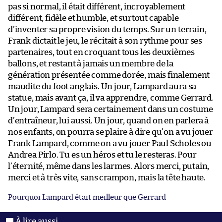
pas si normal, il était différent, incroyablement
différent, fidèle et humble, et surtout capable
d’inventer sa propre vision du temps. Sur un terrain,
Frank dictait le jeu, le récitait à son rythme pour ses
partenaires, tout en croquant tous les deuxièmes
ballons, et restant à jamais un membre de la
génération présentée comme dorée, mais finalement
maudite du foot anglais. Un jour, Lampard aura sa
statue, mais avant ça, il va apprendre, comme Gerrard.
Un jour, Lampard sera certainement dans un costume
d’entraîneur, lui aussi. Un jour, quand on en parlera à
nos enfants, on pourra se plaire à dire qu’on a vu jouer
Frank Lampard, comme on a vu jouer Paul Scholes ou
Andrea Pirlo. Tu es un héros et tu le resteras. Pour
l’éternité, même dans les larmes. Alors merci, putain,
merci et à très vite, sans crampon, mais la tête haute.
Pourquoi Lampard était meilleur que Gerrard