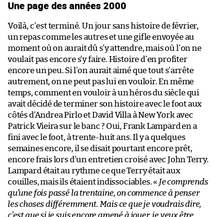
Une page des années 2000
Voilà, c’est terminé. Un jour sans histoire de février,
un repas comme les autres et une gifle envoyée au
moment où on aurait dû s’y attendre, mais où l’on ne
voulait pas encore s’y faire. Histoire d’en profiter
encore un peu. Si l’on aurait aimé que tout s’arrête
autrement, on ne peut pas lui en vouloir. En même
temps, comment en vouloir à un héros du siècle qui
avait décidé de terminer son histoire avec le foot aux
côtés d’Andrea Pirlo et David Villa à New York avec
Patrick Vieira sur le banc ? Oui, Frank Lampard en a
fini avec le foot, à trente-huit ans. Il y a quelques
semaines encore, il se disait pourtant encore prêt,
encore frais lors d’un entretien croisé avec John Terry.
Lampard était au rythme ce que Terry était aux
couilles, mais ils étaient indissociables. «
Je comprends
qu’une fois passé la trentaine, on commence à penser
les choses différemment. Mais ce que je voudrais dire,
c’est que si je suis encore amené à jouer, je veux être