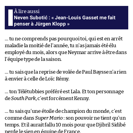
Neven Subotić : « Jean-Louis Gasset me fait
penser à Jürgen Klopp »
… tu ne comprends pas pourquoi toi, qui est en arrêt
maladie la moitié de l’année, tu n’as jamais été élu
employé du mois, alors que Neymar arrive à être dans
l’équipe type de la saison.
… tu sais que la reprise de volée de Paul Baysse n’a rien
à envier à celle de Loïc Rémy.
… ton Télétubbies préféré est Lala. Et ton personnage
de
South Park
, c’est forcément Kenny.
… tu sais qu’une étoile de champion du monde, c’est
comme dans
Super Mario
: son pouvoir ne tient qu’un
temps. Et il aurait fallu 10 mois pour que Djibril Sidibé
perde le sien en équipe de France.