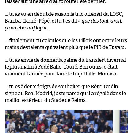
laisser sur une aire d’autoroute l’été dernier.
… tu as vu en début de saison le trio offensif du LOSC,
Bamba-Ikoné-Pépé, et tu t’es dit «
que des tout-droit,
ça va être un flop
» .
… finalement, tu calcules que les Lillois ont entre leurs
mains des talents qui valent plus que le PIB de Tuvalu.
… tu as envie de donner la palme du transfert hivernal
le plus malin à Fodé Ballo-Touré. Ben ouais, c’était
vraiment l’année pour faire le trajet Lille-Monaco.
… tu es à deux doigts de souhaiter que Rémi Oudin
signe au Real Madrid, juste parce qu’il a régalé dans le
maillot extérieur du Stade de Reims.