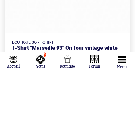
BOUTIQUE SO - T-SHIRT
T-Shirt "Marseille 93" On Tour vintage white
6
Accueil
Actus
Boutique
Forum
Menu
à partir de
34.99€
Aujourd'hui à 10:42
Un ancien lyonnais se blesse encore