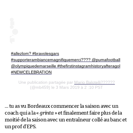
#allezlom? #bravolesgars
#supporterambiancemagnifiquemerci???? @pumafootball
@olympiquedemarseille #thefirstinstagramhistoryafteragol
#NEWCELEBRATION
Une publication partagée par
Mario Balotelli???‍?‍??
(@mb459) le 3 Mars 2019 à 2 :10 PST
… tu as vu Bordeaux commencer la saison avec un
coach qui a la «
grinta
» et finalement faire plus de la
moitié de la saison avec un entraîneur collé au banc et
un prof d’EPS.