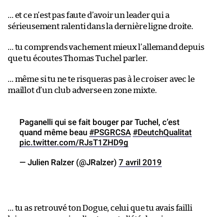
… et ce n’est pas faute d’avoir un leader qui a
sérieusement ralenti dans la dernière ligne droite.
… tu comprends vachement mieux l’allemand depuis
que tu écoutes Thomas Tuchel parler.
… même si tu ne te risqueras pas à le croiser avec le
maillot d’un club adverse en zone mixte.
Paganelli qui se fait bouger par Tuchel, c’est
quand même beau
#PSGRCSA
#DeutchQualitat
pic.twitter.com/RJsT1ZHD9g
— Julien Ralzer (@JRalzer)
7 avril 2019
… tu as retrouvé ton Dogue, celui que tu avais failli