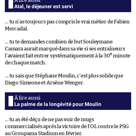
Atal, le déjeuner est servi
… tu n’as toujours pas compris le vrai métier de Fabien
Mercadal.
… tu te demandes combien de but Souleymane
Camara aurait marqué dans sa vie si ses entraîneurs
e
l’avaient fait entrer systématiquement à la 30
minute
de chaque match.
… tu sais que Stéphane Moulin, c’est plus solide que
Diego Simeone et Arsène Wenger.
La palme de la longévité pour Moulin
… tu as été déçu de ne pas voir de mugs
commercialisés après la victoire de l’OL contre le PSG
au Groupama Stadium en février.