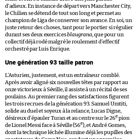
d’adieux. En instance de départ vers Manchester City,
le Chilien se détend de tout son long et permet au
champion de Liga de conserver son avance. En soi, un
juste retour des choses, tant pour le portier si régulier
durant ses deux exercices
blaugrana
, que pour un
collectif déjà rodé malgré le roulement d’effectif
orchestré par Luis Enrique.
Une génération 93 taille patron
L’Asturien, justement, est un entraîneur comblé.
Après avoir aligné six nouvelles têtes par rapport au
onze victorieux à Séville, il assiste à un récital de ses
poulains. Au premier rang des satisfactions figurent
les trois recrues de la génération 93. Samuel Umtiti,
solide au duel et soyeux à la relance, Lucas Digne,
e
désireux d’épauler Turan et au centre sur le 26
pion
e
de Lionel Messi face à Séville (56
), et André Gomes,
dont la technique léchée illumine déjà les pupilles des