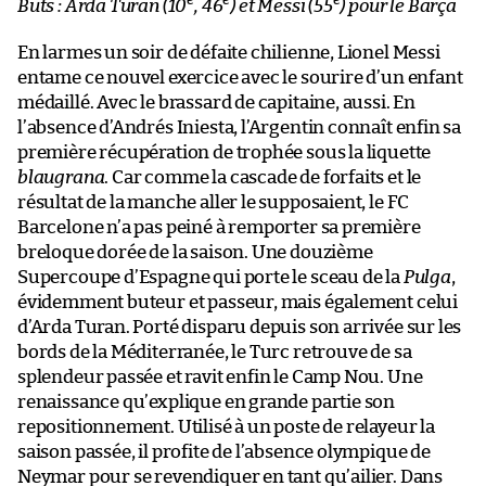
e
e
e
Buts : Arda Turan (10
, 46
) et Messi (55
) pour le Barça
En larmes un soir de défaite chilienne, Lionel Messi
entame ce nouvel exercice avec le sourire d’un enfant
médaillé. Avec le brassard de capitaine, aussi. En
l’absence d’Andrés Iniesta, l’Argentin connaît enfin sa
première récupération de trophée sous la liquette
blaugrana
. Car comme la cascade de forfaits et le
résultat de la manche aller le supposaient, le FC
Barcelone n’a pas peiné à remporter sa première
breloque dorée de la saison. Une douzième
Supercoupe d’Espagne qui porte le sceau de la
Pulga
,
évidemment buteur et passeur, mais également celui
d’Arda Turan. Porté disparu depuis son arrivée sur les
bords de la Méditerranée, le Turc retrouve de sa
splendeur passée et ravit enfin le Camp Nou. Une
renaissance qu’explique en grande partie son
repositionnement. Utilisé à un poste de relayeur la
saison passée, il profite de l’absence olympique de
Neymar pour se revendiquer en tant qu’ailier. Dans