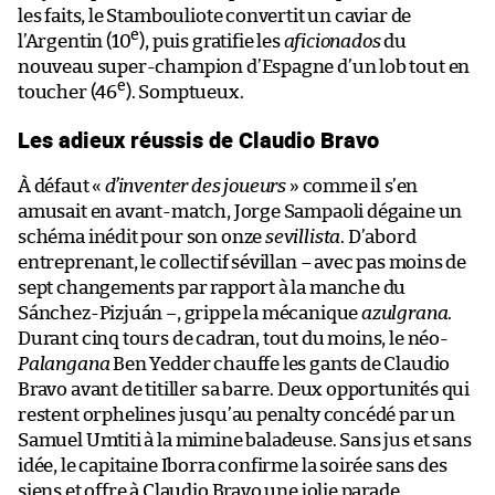
les faits, le Stambouliote convertit un caviar de
e
l’Argentin (10
), puis gratifie les
aficionados
du
nouveau super-champion d’Espagne d’un lob tout en
e
toucher (46
). Somptueux.
Les adieux réussis de Claudio Bravo
À défaut «
d’inventer des joueurs
» comme il s’en
amusait en avant-match, Jorge Sampaoli dégaine un
schéma inédit pour son onze
sevillista
. D’abord
entreprenant, le collectif sévillan – avec pas moins de
sept changements par rapport à la manche du
Sánchez-Pizjuán –, grippe la mécanique
azulgrana
.
Durant cinq tours de cadran, tout du moins, le néo-
Palangana
Ben Yedder chauffe les gants de Claudio
Bravo avant de titiller sa barre. Deux opportunités qui
restent orphelines jusqu’au penalty concédé par un
Samuel Umtiti à la mimine baladeuse. Sans jus et sans
idée, le capitaine Iborra confirme la soirée sans des
siens et offre à Claudio Bravo une jolie parade