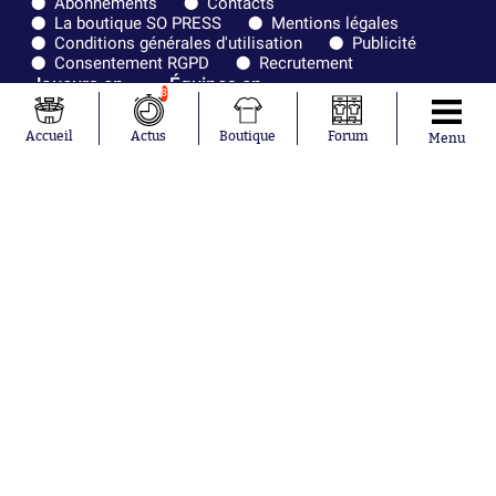
Abonnements
Contacts
La boutique SO PRESS
Mentions légales
Conditions générales d'utilisation
Publicité
Consentement RGPD
Recrutement
Joueurs en
Équipes en
8
tendance
tendance
Accueil
Actus
Boutique
Forum
Menu
Mohamed
Chelsea
Salah
Paris Saint-
Mykhailo
Germain
Mudryk
Bordeaux
Neymar
Olympique
Khalis Merah
lyonnais
Loïs Openda
FIFA
Moussa
Real Madrid
Niakhaté
RC Strasbourg
Nicolás
AC Milan
Tagliafico
France
Pavel Šulc
RC Lens
Josh Maja
Gauthier Hein