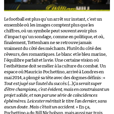
Le football est plus qu’un arrêt sur instant, c’est un
ensemble où les images comptent plus que les
chiffres, où un symbole peut souvent avoir plus
d’impact qu’un sondage, comme en politique, et où,
finalement, Tottenham ne se retrouve jamais
vraiment du côté des méchants. Plutôt du côté des
rêveurs, des romantiques. Le blanc et le bleu marine,
l’équilibre parfait et la vie. Une certaine vision où
l’esthétisme doit se mêler à la culture du combat. Un
espace où Mauricio Pochettino, arrivé à Londres en
mai 2014, a plongé sa tête avec des dogmes définis : «
Tout est jugé sur l’autel du succès.
(…)
Ça serait super
d’être champions, c’est évident, mais en construisant un
projet solide, et non par une série de coïncidences
éphémères. Leicester méritait le titre l’an dernier, sans
aucun doute. Mais c’était un accident.
» En ça,
Pochettino a du Bill Nicholson, mais aussi par trois