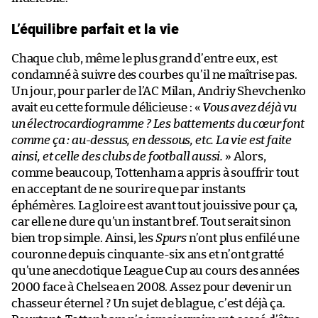
L’équilibre parfait et la vie
Chaque club, même le plus grand d’entre eux, est
condamné à suivre des courbes qu’il ne maîtrise pas.
Un jour, pour parler de l’AC Milan, Andriy Shevchenko
avait eu cette formule délicieuse : «
Vous avez déjà vu
un électrocardiogramme ? Les battements du cœur font
comme ça : au-dessus, en dessous, etc. La vie est faite
ainsi, et celle des clubs de football aussi.
» Alors,
comme beaucoup, Tottenham a appris à souffrir tout
en acceptant de ne sourire que par instants
éphémères. La gloire est avant tout jouissive pour ça,
car elle ne dure qu’un instant bref. Tout serait sinon
bien trop simple. Ainsi, les
Spurs
n’ont plus enfilé une
couronne depuis cinquante-six ans et n’ont gratté
qu’une anecdotique League Cup au cours des années
2000 face à Chelsea en 2008. Assez pour devenir un
chasseur éternel ? Un sujet de blague, c’est déjà ça.