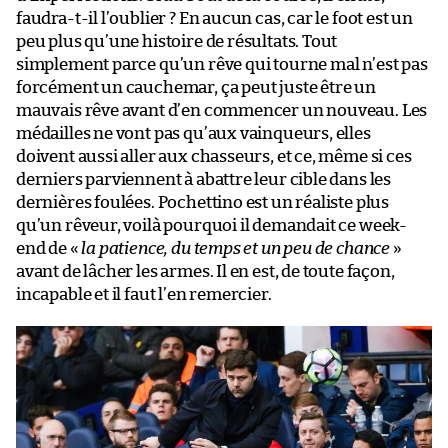
faudra-t-il l’oublier ? En aucun cas, car le foot est un
peu plus qu’une histoire de résultats. Tout
simplement parce qu’un rêve qui tourne mal n’est pas
forcément un cauchemar, ça peut juste être un
mauvais rêve avant d’en commencer un nouveau. Les
médailles ne vont pas qu’aux vainqueurs, elles
doivent aussi aller aux chasseurs, et ce, même si ces
derniers parviennent à abattre leur cible dans les
dernières foulées. Pochettino est un réaliste plus
qu’un rêveur, voilà pourquoi il demandait ce week-
end de «
la patience, du temps et un peu de chance
»
avant de lâcher les armes. Il en est, de toute façon,
incapable et il faut l’en remercier.