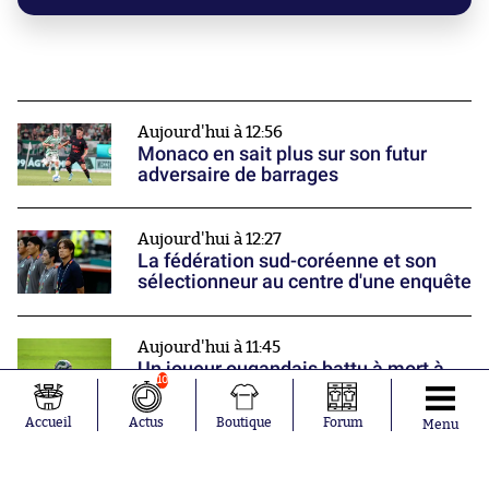
Aujourd'hui à 12:56
Monaco en sait plus sur son futur
adversaire de barrages
Aujourd'hui à 12:27
La fédération sud-coréenne et son
sélectionneur au centre d'une enquête
Aujourd'hui à 11:45
Un joueur ougandais battu à mort à
10
proximité de son domicile
Nos partenaires
Accueil
Actus
Boutique
Forum
Menu