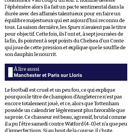
consistance
» au coup d’un soir. L’homme déteste
l’éphémère alors il a fait un pacte sentimental dans la
durée avec des affamés talentueux pour en faire un
équilibre majestueux qui est aujourd’hui reconnu de
tous. La saison dernière, les
Spurs
n’avaient pas le titre
pour objectif. Cette fois, ils l’ont et, à sept journées de
la fin, ils pointent à sept points du Chelsea d’un Conte
qui joue de cette pression et explique que le souffle de
son dauphin le nourrit.
Manchester et Paris sur Lloris
Le football est cruel et un peu fou, ce qui explique
pourquoi le titre de champion d’Angleterre n’est pas
encore totalement joué, et ce, alors que Tottenham
possède un calendrier légèrement plus favorable que
sa proie. Ce chasseur est beau, agressif, brutal comme
il a pu l’être samedi contre Watford (4-0) et n’a que peu
d’imperfections. Si au bout de la course, il chute,