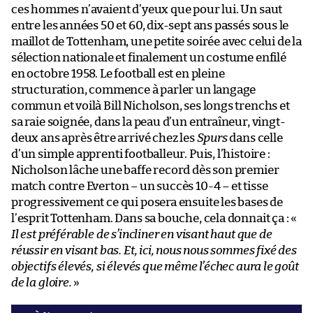
ces hommes n’avaient d’yeux que pour lui. Un saut
entre les années 50 et 60, dix-sept ans passés sous le
maillot de Tottenham, une petite soirée avec celui de la
sélection nationale et finalement un costume enfilé
en octobre 1958. Le football est en pleine
structuration, commence à parler un langage
commun et voilà Bill Nicholson, ses longs trenchs et
sa raie soignée, dans la peau d’un entraîneur, vingt-
deux ans après être arrivé chez les
Spurs
dans celle
d’un simple apprenti footballeur. Puis, l’histoire :
Nicholson lâche une baffe record dès son premier
match contre Everton – un succès 10-4 – et tisse
progressivement ce qui posera ensuite les bases de
l’esprit Tottenham. Dans sa bouche, cela donnait ça : «
Il est préférable de s’incliner en visant haut que de
réussir en visant bas. Et, ici, nous nous sommes fixé des
objectifs élevés, si élevés que même l’échec aura le goût
de la gloire.
»