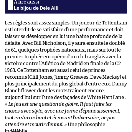
Le bijou de Dele Alli
Les règles sont assez simples. Un joueur de Tottenham
est interdit de se satisfaire d’une performance et doit
laisser se développer en lui une haine profonde de la
défaite. Avec Bill Nicholson, il y aura ensuite le doublé
de 61, quelques trophées nationaux, mais surtout le
premier trophée européen d’un club anglais avec la
victoire contre l’Atlético de Madrid en finale de la C2
1963. Ce Tottenham est aussi celui de princes
reconnus (Cliff Jones, Jimmy Greaves, Dave Mackay) et
plus principalement du plus global d’entre eux, Danny
Blanchflower dont les mots traînent encore
aujourd’hui sur l’une des façades de White Hart Lane :
«
Le jeu est une question de gloire. Il faut faire les
choses avec style, avec une forme d’épanouissement,
tout en s’arrachant et écrasant l’adversaire, ne pas
attendre et mourir d’ennui.
» Une philosophie
indélébile.