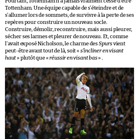
Pourtant, Tottenham n’a jamais vraiment cessé d’être
Tottenham. Une équipe capable de s’éteindre et de
s’allumer lors de sommets, de survivre à la perte de ses
repères pour construire un nouveau socle.
Construire, démolir, reconstruire, mais aussi pleurer,
sécher ses larmes et pleurer de nouveau. Et, comme
l’avait exposé Nicholson, le charme des
Spurs
vient
peut-être avant tout de là, soit «
s’incliner en visant
haut
» plutôt que «
réussir en visant bas
» .