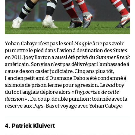
Yohan Cabaye n’est pas le seul
Magpie
à ne pas avoir
pu mettre le pied dans l’avion à destination des
States
en 2011. Joey Barton a aussi été privé du
Summer Break
américain. Son visa n’est pas délivré par l’ambassade à
cause de son casier judiciaire. Cinq ans plus tôt,
l’ancien petit ami d’Ousmane Dabo a été condamné à
six mois de prison ferme pour agression. Le
bad boy
du foot anglais déplore alors «
l’hypocrisie de cette
décision
» . Du coup, double punition : tournée avec la
réserve aux Pays-Bas et voyage avec Yohan Cabaye.
4. Patrick Kluivert