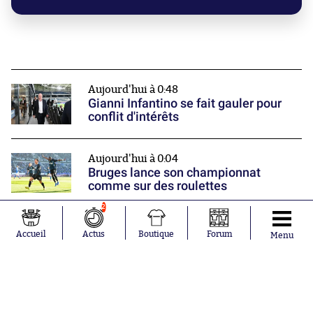
Aujourd'hui à 0:48
Gianni Infantino se fait gauler pour
conflit d'intérêts
Aujourd'hui à 0:04
Bruges lance son championnat
comme sur des roulettes
2
Hier à 22:28
Accueil
Actus
Boutique
Forum
Menu
Fahd El Khoumisti rentre dans la
légende de la Ligue 3
Nos partenaires