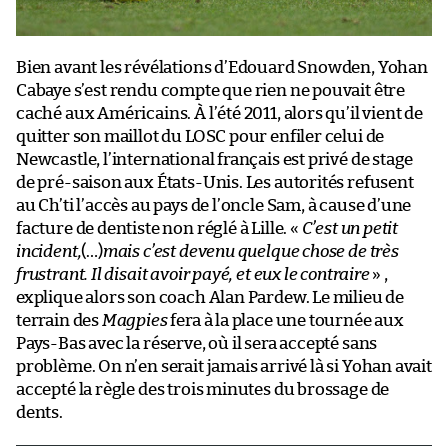
Bien avant les révélations d’Edouard Snowden, Yohan
Cabaye s’est rendu compte que rien ne pouvait être
caché aux Américains. À l’été 2011, alors qu’il vient de
quitter son maillot du LOSC pour enfiler celui de
Newcastle, l’international français est privé de stage
de pré-saison aux États-Unis. Les autorités refusent
au Ch’ti l’accès au pays de l’oncle Sam, à cause d’une
facture de dentiste non réglé à Lille. «
C’est un petit
incident,
(…)
mais c’est devenu quelque chose de très
frustrant. Il disait avoir payé, et eux le contraire
» ,
explique alors son coach Alan Pardew. Le milieu de
terrain des
Magpies
fera à la place une tournée aux
Pays-Bas avec la réserve, où il sera accepté sans
problème. On n’en serait jamais arrivé là si Yohan avait
accepté la règle des trois minutes du brossage de
dents.