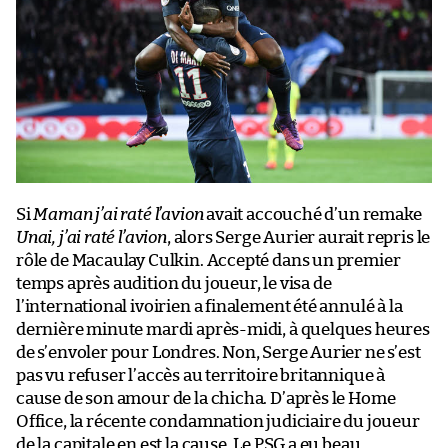
Si
Maman j’ai raté l’avion
avait accouché d’un remake
Unai, j’ai raté l’avion
, alors Serge Aurier aurait repris le
rôle de Macaulay Culkin. Accepté dans un premier
temps après audition du joueur, le visa de
l’international ivoirien a finalement été annulé à la
dernière minute mardi après-midi, à quelques heures
de s’envoler pour Londres. Non, Serge Aurier ne s’est
pas vu refuser l’accès au territoire britannique à
cause de son amour de la chicha. D’après le Home
Office, la récente condamnation judiciaire du joueur
de la capitale en est la cause. Le PSG a eu beau