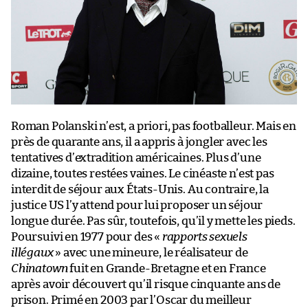
Roman Polanski n’est, a priori, pas footballeur. Mais en
près de quarante ans, il a appris à jongler avec les
tentatives d’extradition américaines. Plus d’une
dizaine, toutes restées vaines. Le cinéaste n’est pas
interdit de séjour aux États-Unis. Au contraire, la
justice US l’y attend pour lui proposer un séjour
longue durée. Pas sûr, toutefois, qu’il y mette les pieds.
Poursuivi en 1977 pour des «
rapports sexuels
illégaux
» avec une mineure, le réalisateur de
Chinatown
fuit en Grande-Bretagne et en France
après avoir découvert qu’il risque cinquante ans de
prison. Primé en 2003 par l’Oscar du meilleur